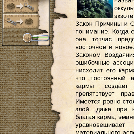
назв
оккул
экзот
Закон Причины и 
понимание. Когда 
она тотчас предс
восточное и новое
Законом Воздаяни
ошибочные ассоци
нисходит его карм
что постоянный а
кармы создает
препятствует пра
Имеется ровно стол
злой; даже при 
благая карма, эма
уравновешивает
материального аспе