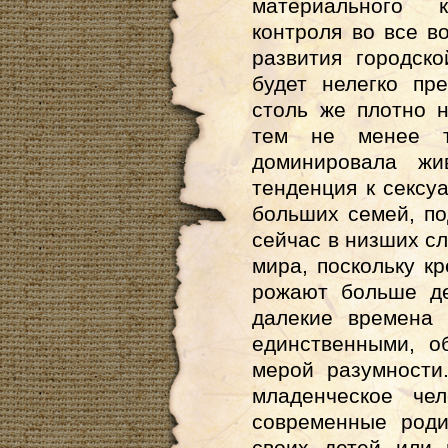
материального 
контроля во все 
развития городск
будет нелегко пр
столь же плотно 
тем не менее т
доминировала жи
тенденция к секс
больших семей, по
сейчас в низших с
мира, поскольку к
рожают больше де
далекие времена
единственными, о
мерой разумности
младенческое чел
современные роди
своих детей или 