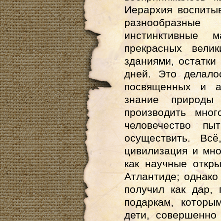
Иерархия воспитыв
разнообразные
инстинктивные 
прекрасных вели
зданиями, остатки
дней. Это делало
посвященных и а
знание природы
производить мног
человечество пы
осуществить. Всё
цивилизация и мно
как научные откр
Атлантиде; однако 
получил как дар,
подаркам, которы
дети, совершенн