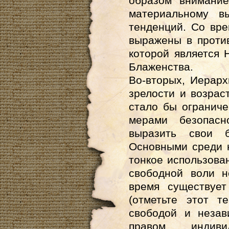
образом внимание
материальному в
тенденций. Со вр
выражены в проти
которой является 
Блаженства.
Во-вторых, Иерарх
зрелости и возрас
стало бы огранич
мерами безопасн
выразить свои б
Основными среди 
тонкое использова
свободной воли н
время существует
(отметьте этот т
свободой и незав
правом индиви