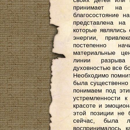
принимает на 
благосостояние н
представлена на
которые являлись
энергии, привл
постепенно на
материальные це
линии разрыва
духовностью все б
Необходимо помнит
была существенно 
понимаем под эти
устремленности к
красоте и эмоцион
этой позиции не 
сейчас, была 
воспринималось к