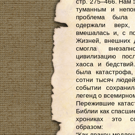
стр. 275–466. Нам 
туманным и непо
проблема была 
одержали верх,
вмешалась и, с п
Жизней, внешних 
смогла внезапн
цивилизацию пос
хаоса и бедствий
была катастрофа,
сотни тысяч людей
событии сохрани
легенд о всемирном
Пережившие катас
Библии как спасшие
хрониках это с
образом:
“Как дракон медлен