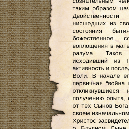
сознательным че
таким образом на
Двойственности
нисшедших из сво
состояния быт
божественное 
воплощения в мат
разума. Таков
исходивший из 
активность и после
Воли. В начале е
первичная “война 
откликнувшиеся
получению опыта, 
от тех Сынов Бога
своем изначальном
Христос засвидетел
о Блудном Сыне 