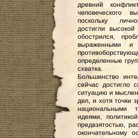
древний конфли
человеческого 
поскольку личн
достигли высокой
обострился, про
выраженными и 
противоборству
определенные груп
схватка.
Большинство инте
сейчас достигло 
ситуацию и мыслен
дел, и хотя точки
национальными т
идеями, политико
предвзятостью, ра
окончательному о