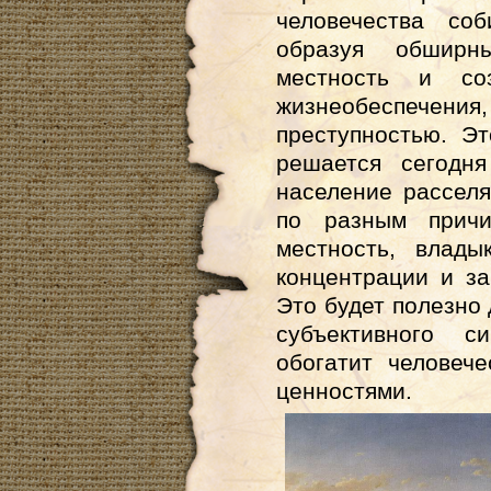
человечества со
образуя обширн
местность и со
жизнеобеспечения
преступностью. Э
решается сегодня
население расселя
по разным причи
местность, влад
концентрации и з
Это будет полезно 
субъективного с
обогатит человеч
ценностями.