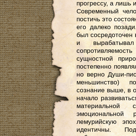
прогрессу, а лишь
Современный чело
постичь это состоя
его далеко позад
был сосредоточен 
и вырабатыва
сопротивляемость
сущностной прир
постепенно появля
но верно Души-пи
меньшинство) п
сознание выше, в о
начало развиватьс
материальной
эмоциональной
лемурийскую эпо
идентичны. П