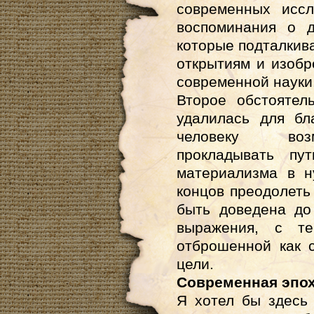
современных иссл
воспоминания о д
которые подталкив
открытиям и изобр
современной науки
Второе обстоятел
удалилась для бл
человеку возм
прокладывать пу
материализма в н
концов преодолеть
быть доведена до
выражения, с те
отброшенной как 
цели.
Современная эпо
Я хотел бы здесь