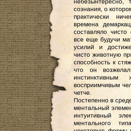
небезынтересно, 
сознания, о которо
практически нич
времена демаркац
составляло чисто 
все еще будучи ма
усилий и достиже
чисто животную пр
способность к стяж
что он возжелал
инстинктивным 
восприимчивым чел
четче.
Постепенно в сред
ментальный элемент
интуитивный эле
ментального тип
некоторую форму 