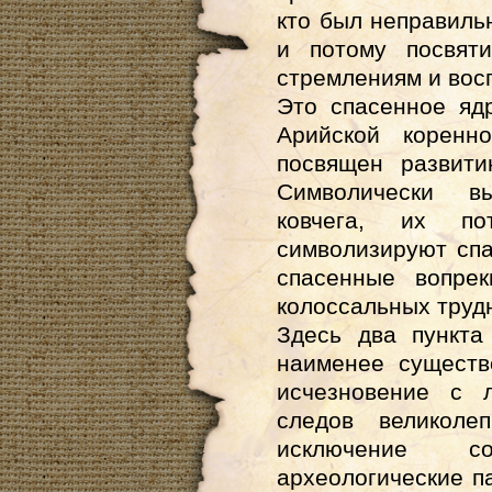
кто был неправиль
и потому посвят
стремлениям и вос
Это спасенное яд
Арийской коренн
посвящен развити
Символически в
ковчега, их п
символизируют спа
спасенные вопре
колоссальных труд
Здесь два пункта
наименее существ
исчезновение с 
следов великоле
исключение с
археологические п