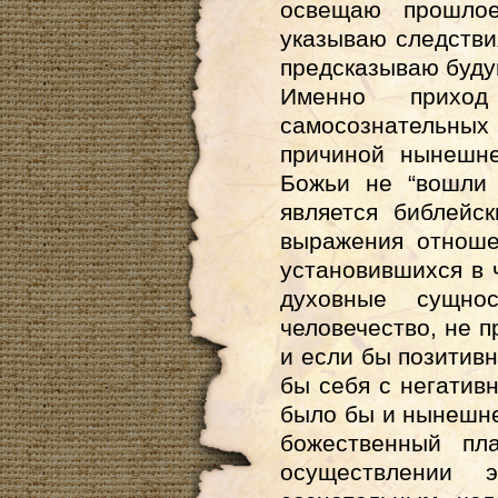
освещаю прошлое
указываю следстви
предсказываю буду
Именно прихо
самосознательных 
причиной нынешн
Божьи не “вошли 
является библейс
выражения отноше
установившихся в 
духовные сущно
человечество, не 
и если бы позитив
бы себя с негатив
было бы и нынешне
божественный пл
осуществлении 