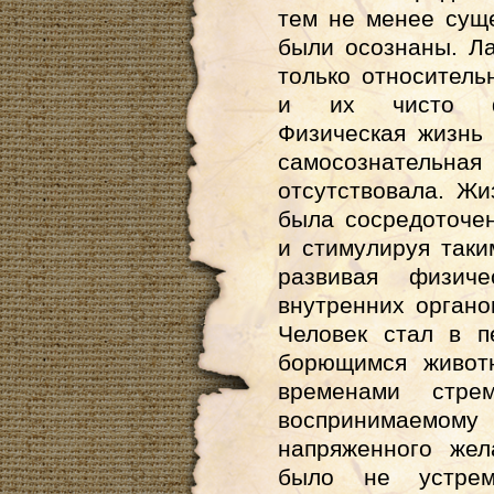
тем не менее сущ
были осознаны. Л
только относитель
и их чисто фи
Физическая жизнь
самосознател
отсутствовала. Жи
была сосредоточен
и стимулируя так
развивая физич
внутренних органо
Человек стал в п
борющимся живот
временами стре
воспринимаемому 
напряженного жел
было не устре