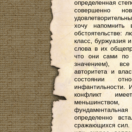
определенная степ
совершенно н
удовлетворительны
хочу напомнить 
обстоятельстве: л
класс, буржуазия и
слова в их общеп
что они сами по
значением), в
авторитета и вла
состоянии отн
инфантильности. И
конфликт име
меньшинством,
фундаментальна
определенно вст
сражающихся сил. 