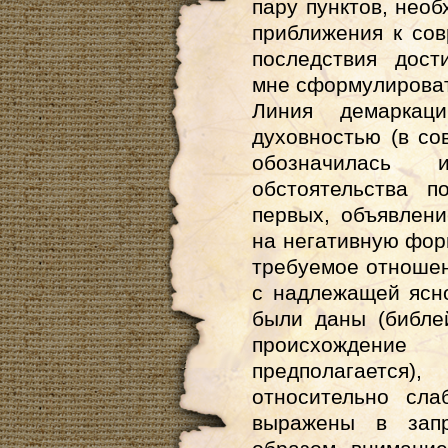
пару пунктов, нео
приближения к сов
последствия дост
мне сформулировать
Линия демаркац
духовностью (в с
обозначилась 
обстоятельства п
первых, объявлен
на негативную фор
требуемое отношен
с надлежащей ясно
были даны (библе
происхождение
предполагается
относительно сла
выражены в запр