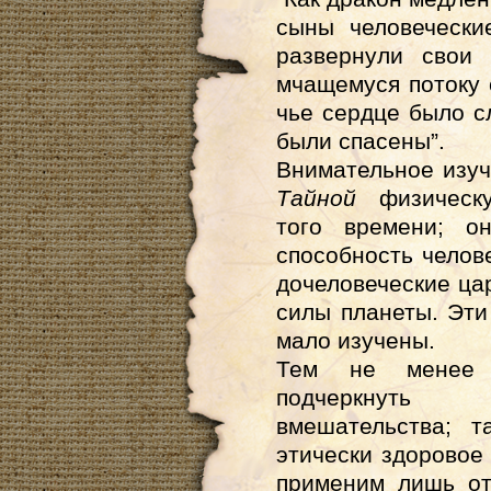
сыны человечески
развернули свои 
мчащемуся потоку 
чье сердце было сл
были спасены”.
Внимательное изуч
Тайной
физическ
того времени; о
способность челов
дочеловеческие ца
силы планеты. Эти
мало изучены.
Тем не менее 
подчеркнуть 
вмешательства; т
этически здоровое
применим лишь от