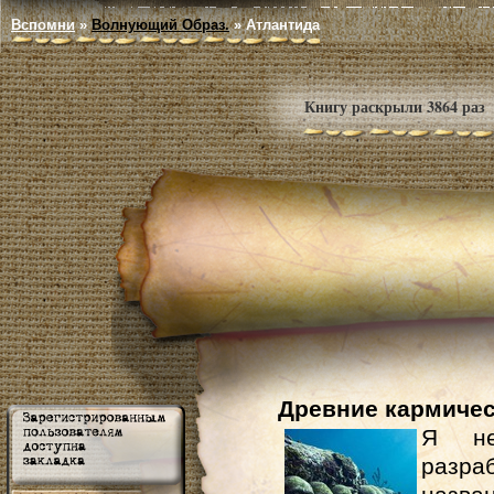
Вспомни
»
Волнующий Образ.
»
Атлантида
Книгу раскрыли 3864 раз
Древние кармиче
Я не
разра