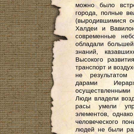
можно было встр
города, полные в
(выродившимися о
Халдеи и Вавило
современные неб
обладали большей
знаний, казавши
Высокого развития
транспорт и воздух
не результатом 
дарами Иерар
осуществленными 
Люди владели возд
расы умели уп
элементов, однак
человеческого по
людей не были ра