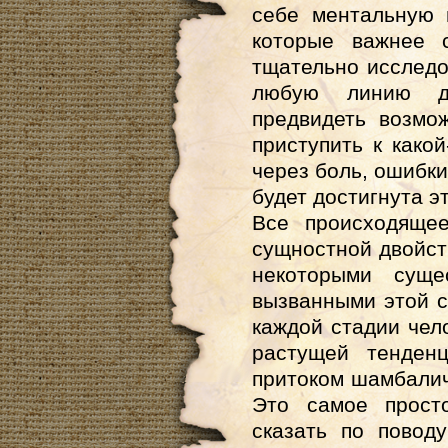
себе ментальную 
которые важнее с
тщательно исслед
любую линию де
предвидеть возмо
приступить к какой
через боль, ошибк
будет достигнута э
Все происходящее
сущностной двойст
некоторыми суще
вызванными этой 
каждой стадии чело
растущей тенденц
притоком шамбалич
Это самое прост
сказать по повод