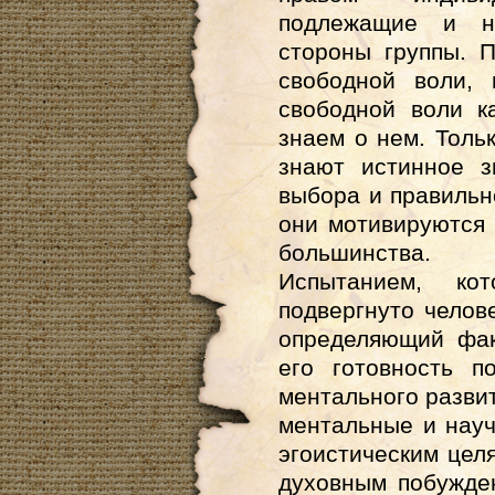
подлежащие и н
стороны группы. 
свободной воли,
свободной воли к
знаем о нем. Толь
знают истинное з
выбора и правильно
они мотивируются 
большинства.
Испытанием, к
подвергнуто челов
определяющий фак
его готовность п
ментального развит
ментальные и нау
эгоистическим цел
духовным побужде