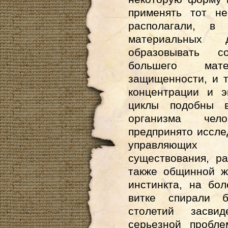
применять тот н
располагали, в 
материальных 
образовывать с
большего мат
защищенности, и 
концентрации и э
циклы подобны в
организма чело
предпринято иссл
управляющих 
существования, р
также общинной ж
инстинкта, на бо
витке спирали б
столетий засвид
серьезной пробл