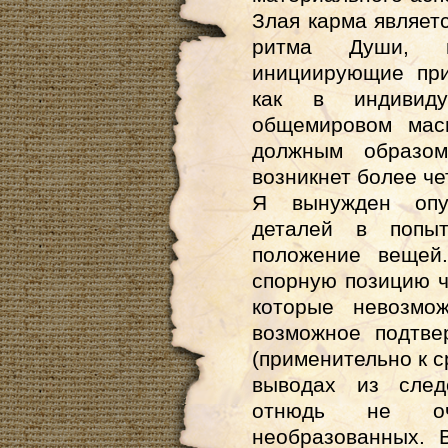
Злая карма являет
ритма Души, 
инициирующие при
как в индивид
общемировом мас
должным образо
возникнет более че
Я вынужден опу
деталей в попыт
положение вещей
спорную позицию ч
которые невозмо
возможное подтве
(применительно к 
выводах из след
отнюдь не оч
необразованных. 