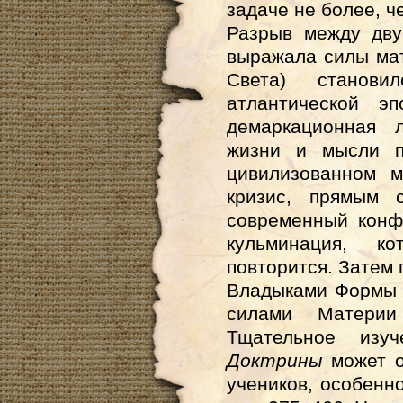
задаче не более, ч
Разрыв между дву
выражала силы мат
Света) станов
атлантической э
демаркационная 
жизни и мысли п
цивилизованном м
кризис, прямым с
современный конфл
кульминация, к
повторится. Затем
Владыками Формы 
силами Матери
Тщательное изу
Доктрины
может о
учеников, особенн