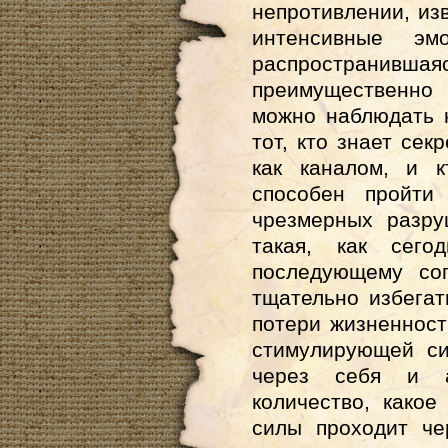
непротивлении, из
интенсивные эм
распространившая
преимущественно 
можно наблюдать 
тот, кто знает сек
как каналом, и к
способен пройти
чрезмерных разр
такая, как сег
последующему со
тщательно избегат
потери жизненност
стимулирующей си
через себя и 
количество, какое
силы проходит че