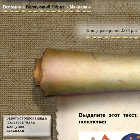
Вспомни
»
Волнующий Образ.
»
Мандала 4
Книгу раскрыли 2576 раз
Выделите этот текст,
пояснения.