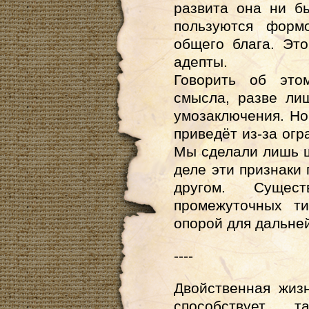
развита она ни б
пользуются форм
общего блага. Эт
адепты.
Говорить об это
смысла, разве ли
умозаключения. Но
приведёт из-за огр
Мы сделали лишь 
деле эти признаки
другом. Сущес
промежуточных т
опорой для дальне
----
Двойственная жизн
способствует 