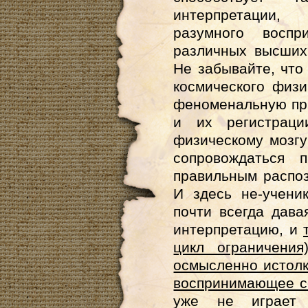
интерпретации
разумного воспр
различных высших
Не забывайте, что
космического физ
феноменальную при
и их регистраци
физическому мозгу
сопровождаться 
правильным распоз
И здесь не-учени
почти всегда дав
интерпретацию, и
цикл ограничения
осмысленно истолк
воспринимающее с
уже не играет 