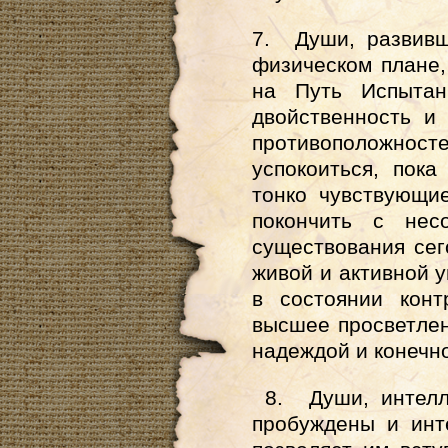
7. Души, развивш
физическом плане,
на Путь Испытан
двойственность и
противоположн
успокоиться, пок
тонко чувствующи
покончить с нес
существования се
живой и активной у
в состоянии конт
высшее просветлен
надеждой и конечн
8. Души, интелл
пробуждены и инт