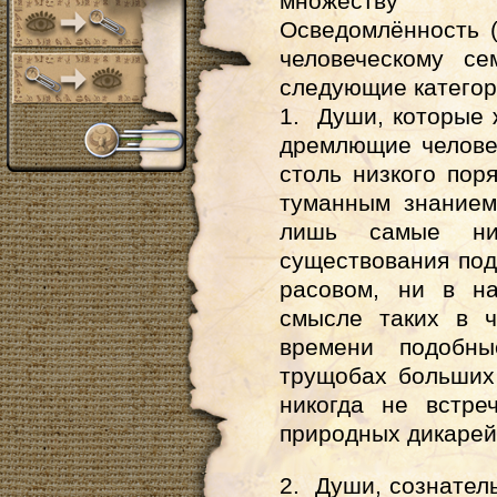
множеству ч
Осведомлённость 
человеческому се
следующие категор
1. Души, которые ж
дремлющие челове
столь низкого пор
туманным знанием
лишь самые ни
существования под
расовом, ни в н
смысле таких в ч
времени подобны
трущобах больших
никогда не встре
природных дикарей
2. Души, сознател