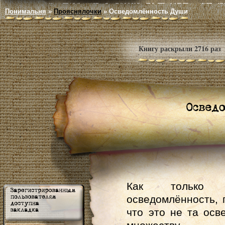
Понимальня
»
Прояснялочки
»
Осведомлённость Души
Книгу раскрыли 2716 раз
Как только до
осведомлённость, п
что это не та осв