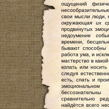
ощущений физиче
несообразительны
свои мысли люди, 
окружающая их с
продвинутых эмоци
недоумение
собы
времени, бесцель
бывают способны 
работа ума, и иск
мастерство в какой
копать или носить
следуя естественн
есть, спать и про
эмоциональном
бессознательн
сравнительно ре
найдётся всего не