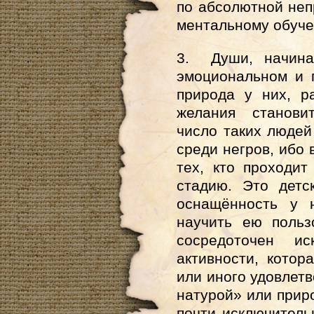
по абсолютной неп
ментальному обуче
3. Души, начина
эмоциональном и 
природа у них, р
желания станови
число таких людей
среди негров, ибо 
тех, кто проходит
стадию. Это детс
оснащённость у 
научить ею польз
сосредоточен ис
активности, котор
или иного удовлет
натурой» или прир
почти исключитель