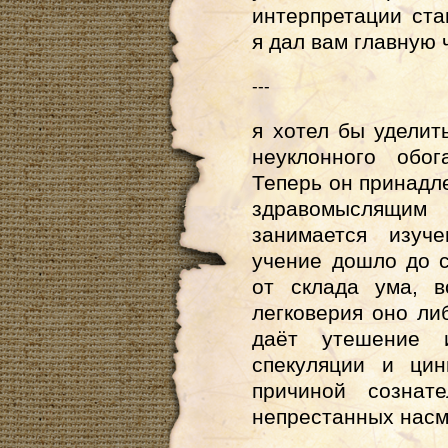
интерпретации ст
я дал вам главную
---
я хотел бы уделит
неуклонного обо
Теперь он принадле
здравомыслящи
занимается изуч
учение дошло до с
от склада ума, в
легковерия оно ли
даёт утешение 
спекуляции и цин
причиной сознат
непрестанных насм