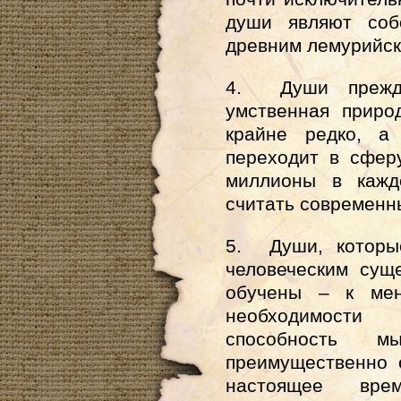
души являют соб
древним лемурийск
4. Души прежде
умственная приро
крайне редко, а
переходит в сфер
миллионы в кажд
считать современн
5. Души, которы
человеческим сущ
обучены – к мен
необходимост
способность 
преимущественно 
настоящее вр