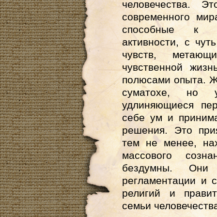
человечества. Э
современного мир
способные к и
активности, с чут
чувств, метаю
чувственной жизн
полюсами опыта. Ж
суматохе, но 
удлиняющиеся пер
себе ум и приним
решения. Это при
тем не менее, на
массового созна
бездумны. Они
регламентации и 
религий и прави
семьи человечеств