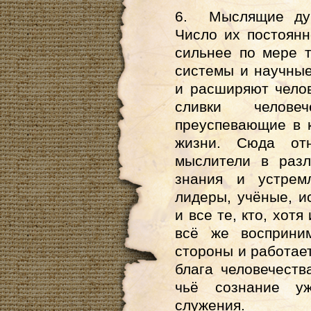
6. Мыслящие душ
Число их постоянн
сильнее по мере 
системы и научные
и расширяют чело
сливки челове
преуспевающие в 
жизни. Сюда отн
мыслители в разл
знания и устремл
лидеры, учёные, и
и все те, кто, хот
всё же восприни
стороны и работае
блага человечеств
чьё сознание у
служения.