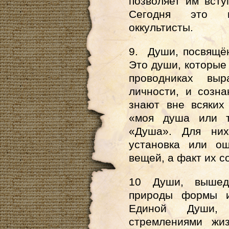
позволяет им всту
Сегодня это п
оккультисты.
9. Души, посвящё
Это души, которые
проводниках выр
личности, и созн
знают вне всяких
«моя душа или т
«Душа». Для них
установка или о
вещей, а факт их с
10 Души, вышед
природы формы и
Единой Души,
стремлениями жи