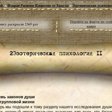
ой.
»
Мудрая Религия (Еванглие от Христа)
»
Эзотерическая психолог
Перейти на форум по это
нигу раскрыли 2369 раз
книге
Семь законов души
 групповой жизни
рь мы подошли к тому разделу нашего исследования души
и, который имеет реальное значение для всех, кто благ