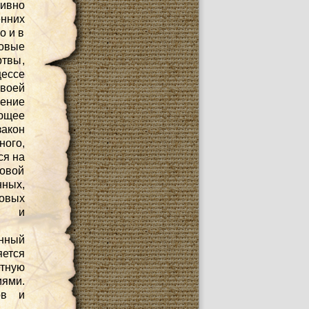
тивно
нних
о и в
ровые
твы,
ессе
воей
ление
ющее
закон
ного,
ся на
ровой
ных,
овых
тв и
инный
ется
етную
иями.
ов и