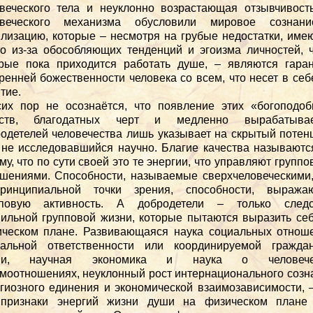
веческого тела и неуклонно возрастающая отзывчивос
овеческого механизма обусловили мировое сознан
лизацию, которые – несмотря на грубые недостатки, им
о из-за обособляющих тенденций и эгоизма личностей, 
рые пока приходится работать душе, – являются гара
ренней божественности человека со всем, что несет в себ
тие.
их пор не осознаётся, что появление этих «богоподо
еств, благодатных черт и медленно вырабатыва
одетелей человечества лишь указывает на скрытый потен
не исследовавшийся научно. Благие качества называютс
му, что по сути своей это те энергии, что управляют групп
шениями. Способности, называемые сверхчеловеческими,
ринципиальной точки зрения, способности, выража
пповую активность. А добродетели – только следс
ильной групповой жизни, которые пытаются выразить се
ческом плане. Развивающаяся наука социальных отнош
иальной ответственности или координируемой граждан
ни, научная экономика и наука о человече
моотношениях, неуклонный рост интернационального созн
гиозного единения и экономической взаимозависимости, 
 признаки энергий жизни души на физическом плане