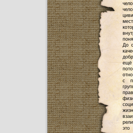
чело
чел
циви
мест
кото
внут
поня
До с
кач
добр
ещё 
пото
отно
с п
гру
прав
физи
соц
жиз
взаи
рели
это