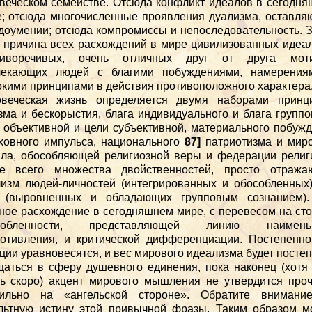
веческом семействе. Отсюда конфликт идеалов в сегодн
; отсюда многочисленные проявления дуализма, оставл
доумении; отсюда компромиссы и непоследовательность. 
 причина всех расхождений в мире цивилизованных идеа
тиворечивых, очень отличных друг от друга моти
лекающих людей с благими побуждениями, намерения
кими принципами в действия противоположного характера
овеческая жизнь определяется двумя наборами принци
зма и бескорыстия, блага индивидуального и блага группо
 объективной и цели субъективной, материального побуж
ховного импульса, национального
87]
патриотизма и миро
ла, обособляющей религиозной веры и федерации религ
же всего множества двойственностей, просто отража
изм людей-личностей (интегрированных и обособленных
 (выровненных и обладающих групповым сознанием).
ное расхождение в сегодняшнем мире, с перевесом на ст
собленности, представляющей линию наимень
отивления, и критической дифференциации. Постепенн
ции уравновесятся, и вес мирового идеализма будет посте
аться в сферу душевного единения, пока наконец (хотя
ь скоро) акцент мирового мышления не утвердится про
бильно на «ангельской стороне». Обратите внимани
льтную истину этой привычной фразы. Таким образом 