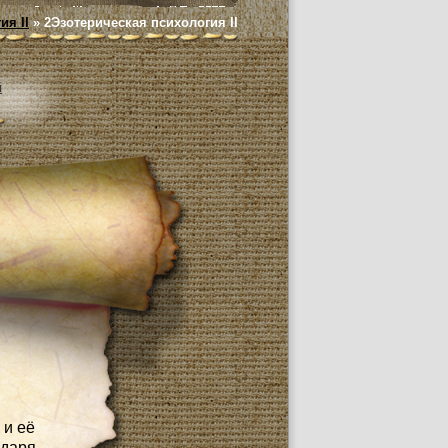
ия II
»
2Эзотерическая психология II
й
 и её
одаря