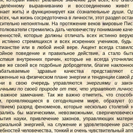
еделённому выравниванию и воссоединению живёт 
нает жить) и функционирует как
сознательные
души. Од
всех, чья жизнь сосредоточена в личности, этот раздел оста
сительно непонятным. На протяжение веков мировые Пи
 толкователи стремились дать человечеству понимание каче
енностей, которые должны отличать всех истинно веру
 истинно стремящихся и всех искренних учеников, будь
тианстве или в любой иной вере. Акцент всегда ставил
ойное поведение и правильное действие, а стало быт
дствия
внутренних причин, которые не всегда уточняли
ве же своей все подобные добродетели, благие наклонно
абатываемые здравые качества представляют с
женные на физическом плане энергии и тенденции самой 
ни в свою очередь управляются
энергиями и закон
ичными по своей природе от тех, что управляют лично
важное замечание. Так же важно отметить, что способ
и, проявляющиеся в сегодняшнем мире, образуют (с
твием) разряд феноменов, которые несколько столетий 
зались бы магическими, невозможными, сверхчеловечес
ытия науки, привлечение законов, управляющих матер
риальной энергией, на служение и удовлетворение рас
ебностей человечества, тонкий и очень чувствительный ап