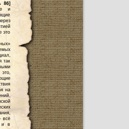
ть
86]
ие и
еющие
через
нтией
е это
бных»
емых
циал,
я так
овыми
 это,
ющие
твия
бя на
ений,
ской
ских
ания,
– всё
 и в