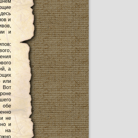
яшнем
яющие
Здесь
лов и
вов,
ми и
.
пов:
вого,
дения
вого
ий, а
ющих
) или
 Вот
ороне
шего
о обе
пенно
 и не
чно и
е на
можно