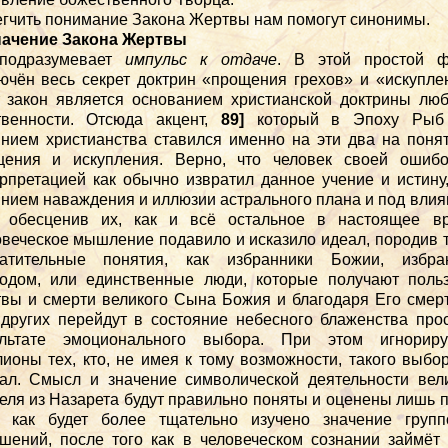
гчить понимание Закона Жертвы нам помогут синонимы.
Значение Закона Жертвы
подразумевает
импульс к отдаче
. В этой простой ф
ючён весь секрет доктрин «прощения грехов» и «искупле
 закон является основанием христианской доктрины лю
твенности. Отсюда акцент,
89]
который в Эпоху Рыб
нием христианства ставился именно на эти два на поня
щения и искупления. Верно, что человек своей ошибо
рпретацией как обычно извратил данное учение и истину
нием наваждения и иллюзии астрального плана и под вли
 обесценив их, как и всё остальное в настоящее вр
веческое мышление подавило и исказило идеал, породив 
ратительные понятия, как избранники Божии, избра
одом, или единственные люди, которые получают поль
вы и смерти великого Сына Божия и благодаря Его смер
других перейдут в состояние небесного блаженства про
ультате эмоционального выбора. При этом игнориру
ионы тех, кто, не имея к тому возможности, такого выбо
ал. Смысл и значение символической деятельности вел
еля из Назарета будут правильно поняты и оценены лишь 
о, как будет более тщательно изучено значение групп
шений, после того как в человеческом сознании займёт