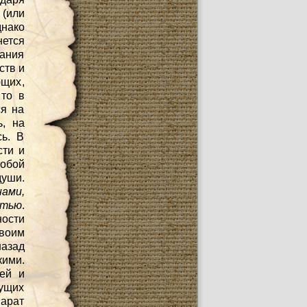
(или
нако
нется
сания
ств и
ющих,
 то в
ся на
ь, на
сь. В
сти и
обой
души.
ами,
стью
.
ности
воим
назад
кими.
ией и
тущих
парат