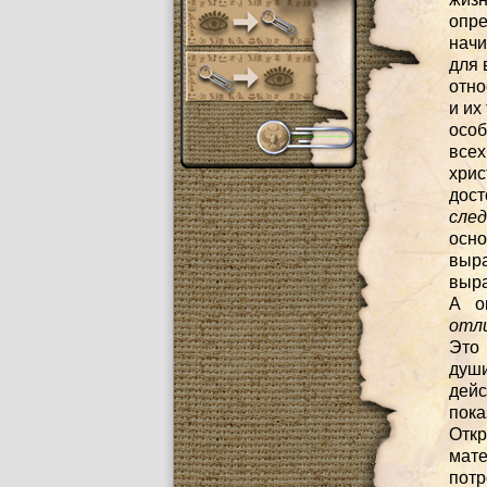
опр
начи
для 
отно
и их
особ
всех
хрис
дост
сле
осно
выр
выра
А о
отл
Это 
душ
дейс
пока
Откр
мате
потр