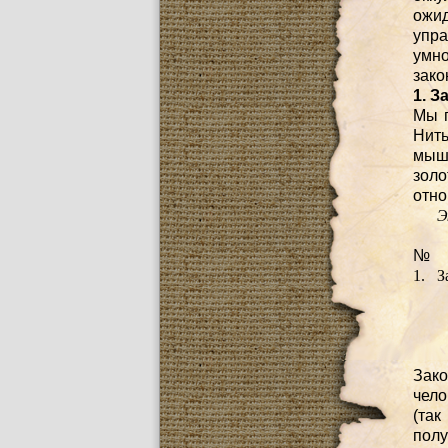
ожи
упра
умно
зако
1. З
Мы п
Нит
мышл
зол
отн
Э
№
1. 
Зако
чело
(так
пол