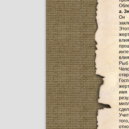
Обле
а. 
Он 
закл
Этот
жер
влия
про
инте
влия
Рыб
Чело
отв
Госп
жерт
имя 
рез
милл
сдел
Учит
тог
отно