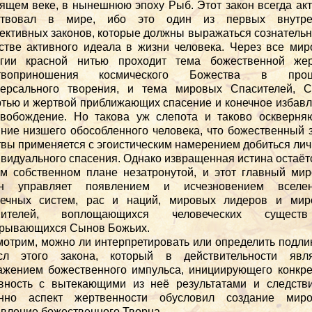
ящем веке, в нынешнюю эпоху Рыб. Этот закон всегда ак
ствовал в мире, ибо это один из первых внутре
ективных законов, которые должны выражаться сознательн
стве активного идеала в жизни человека. Через все ми
игии красной нитью проходит тема божественной жер
твоприношения космического Божества в проц
версального творения, и тема мировых Спасителей, С
тью и жертвой приближающих спасение и конечное избав
свобождение. Но такова уж слепота и таково оскверня
ние низшего обособленного человека, что божественный 
вы применяется с эгоистическим намерением добиться лич
видуального спасения. Однако извращенная истина остаёт
м собственном плане незатронутой, и этот главный ми
он управляет появлением и исчезновением вселен
нечных систем, рас и наций, мировых лидеров и мир
вителей, воплощающихся человеческих сущес
крывающихся Сынов Божьих.
отрим, можно ли интерпретировать или определить подл
сл этого закона, который в действительности явля
жением божественного импульса, инициирующего конкр
вность с вытекающими из неё результатами и следств
нно аспект жертвенности обусловил создание мир
вление божественного Творца.