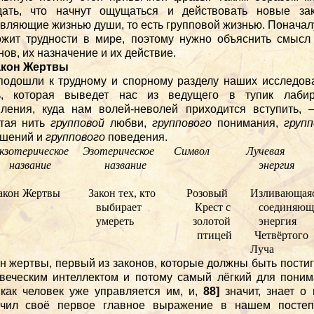
дать, что начнут ощущаться и действовать новые зак
вляющие жизнью души, то есть групповой жизнью. Поначал
жит трудности в мире, поэтому нужно объяснить смысл
нов, их назначение и их действие.
акон Жертвы
одошли к трудному и спорному разделу наших исследов
ь, которая выведет нас из ведущего в тупик лабир
ения, куда нам волей-неволей приходится вступить, 
отая нить
групповой
любви,
группового
понимания,
груп
ошений и
группового
поведения.
кзотерическое Эзотерическое Символ Лучевая
название название энергия
Закон Жертвы Закон тех, кто Розовый Изливающая
выбирает Крест с соединяющ
умереть золотой энергия
птицей Четвёртого
Луча
н жертвы, первый из законов, которые должны быть пости
веческим интеллектом и потому самый лёгкий для пони
 как человек уже управляется им, и,
88]
значит, знает о 
учил своё первое главное выражение в нашем постеп