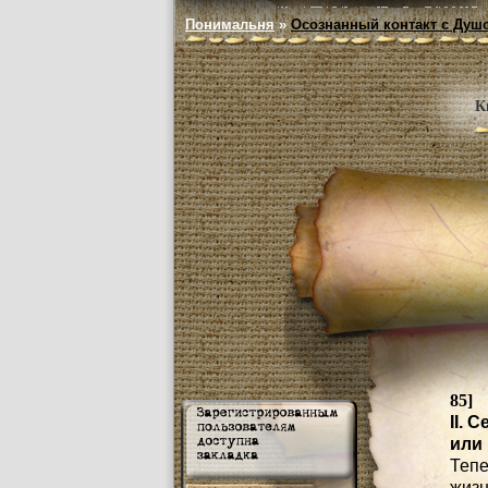
Понимальня
»
Осознанный контакт с Душ
К
85]
II. 
или
Тепе
жизн