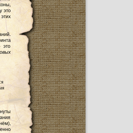
оны,
у это
 этих
аний.
инта
– это
повых
ся
ая
гнуты
мания
нём),
енно