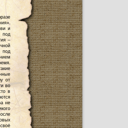
разе
ния».
бви и
 под
тия –
чной
, под
янием
емя.
такие
нные
зу от
ти во
сто в
ются
ра не
икого
после
овых
 своё