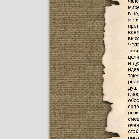
чело
мире
в не
же и
про
вов
высо
Чел
эгои
цели
и ду
идеа
так
реал
душ
глав
обо
сопр
пози
смещ
очен
ста
окку