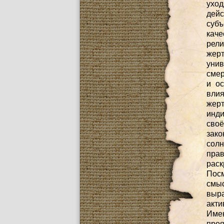
уход
дей
субъ
каче
рел
жер
уни
смер
и о
влия
жерт
инди
своё
зак
сол
пра
рас
Посм
смы
выра
акти
Име
проя