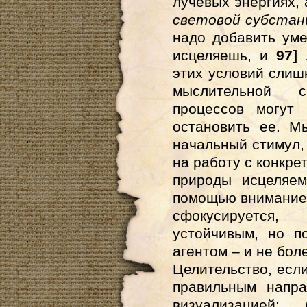
лучевых энергиях,
световой субстан
надо добавить уме
исцеляешь, и
97]
л
этих условий слиш
мыслительной 
процессов могут
остановить ее. М
начальный стимул,
на работу с конкре
природы исцеляем
помощью внимание 
сфокусируется
устойчивым, но п
агентом – и не боле
Целительство, есл
правильным напра
визуализацией