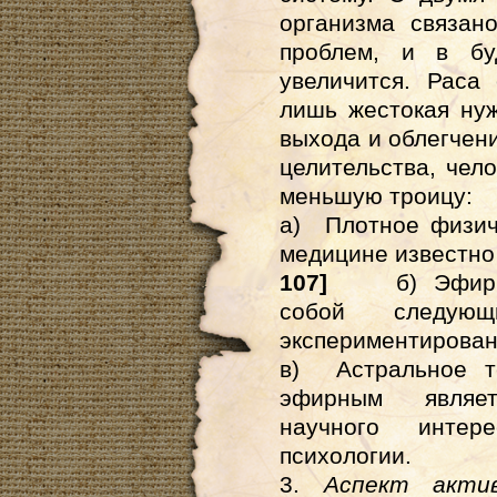
организма связан
проблем, и в бу
увеличится. Раса
лишь жестокая нуж
выхода и облегчени
целительства, чело
меньшую троицу:
а) Плотное физич
медицине известно
107]
б) Эфирн
собой следующ
экспериментирован
в) Астральное т
эфирным являе
научного инте
психологии.
3.
Аспект акти