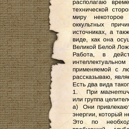
располагаю врем
технической стор
миру некоторое 
оккультных прич
источниках, а так
виде, как она осу
Великой Белой Лож
Работа, в дейст
интеллектуальн
применяемой с лю
рассказываю, явля
Есть два вида тако
1. При
магнети
или группа целител
а) Они привлекают
энергии, который н
Это по необход