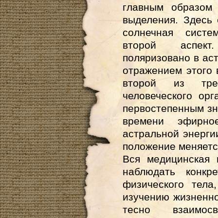
главным образом
выделения. Здесь 
солнечная систе
второй аспект
поляризовано в аст
отражением этого в
второй из тре
человеческого ор
первостепенным зн
времени эфирно
астральной энерги
положение меняетс
Вся медицинская 
наблюдать конкр
физического тела
изучению жизненно
тесно взаимос