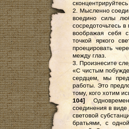
сконцентрируйтесь
2. Мысленно соедин
воедино силы лю
сосредоточьтесь в 
воображая себя 
точкой яркого св
проецировать чер
между глаз.
3. Произнесите сл
«С чистым побужд
сердцем, мы пред
работы. Это предл
тому, кого хотим и
104]
Одновременн
соединения в виде
световой субстанц
братьями, с одно