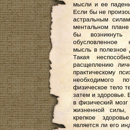
мысли и ее паден
Если бы не произо
астральным силам
ментальном плане
бы возникнуть 
обусловленное н
мысль в полезное 
Такая неспособн
расщеплению личн
практическому пси
необходимого по
физическое тело т
затем и здоровье. 
в физический мозг
жизненной силы, 
крепкое здоровь
является ли его и