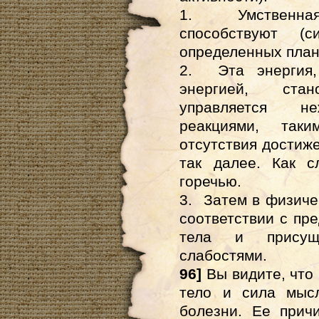
1. Умственная
способствуют (с
определенных план
2. Эта энергия,
энергией, ста
управляется не
реакциями, таки
отсутствия достиж
так далее. Как с
горечью.
3. Затем в физиче
соответствии с п
тела и присущ
слабостями.
96]
Вы видите, что
тело и сила мыс
болезни. Ее прич