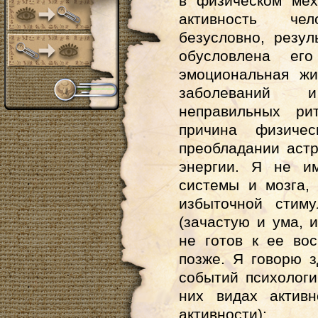
в физическом мех
активность чел
безусловно, резу
обусловлена ег
эмоциональная жи
заболеваний 
неправильных ри
причина физичес
преобладании аст
энергии. Я не и
системы и мозга,
избыточной стиму
(зачастую и ума, 
не готов к ее во
позже. Я говорю 
событий психолог
них видах актив
активности):