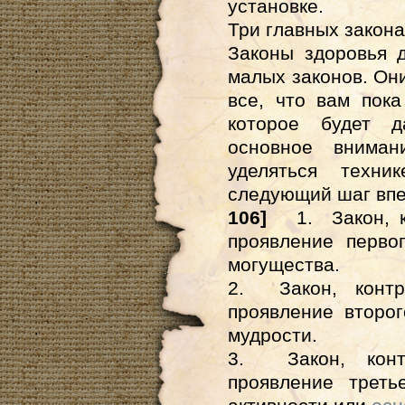
установке.
Три главных закона
Законы здоровья 
малых законов. Они
все, что вам пок
которое будет 
основное вниман
уделяться техни
следующий шаг впер
106]
1. Закон, ко
проявление перво
могущества.
2. Закон, контр
проявление второ
мудрости.
3. Закон, контр
проявление треть