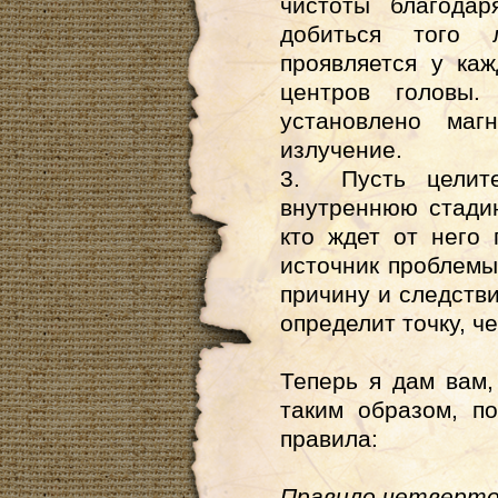
чистоты благода
добиться того л
проявляется у ка
центров головы.
установлено маг
излучение.
3. Пусть целите
внутреннюю стади
кто ждет от него
источник проблемы
причину и следстви
определит точку, ч
Теперь я дам вам,
таким образом, п
правила:
Правило четверт