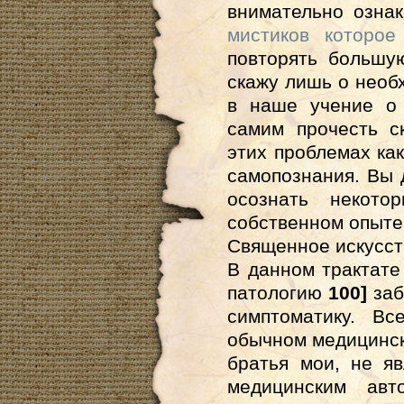
внимательно озна
мистиков которо
повторять большую
скажу лишь о необ
в наше учение о 
самим прочесть с
этих проблемах как
самопознания. Вы 
осознать некото
собственном опыте
Священное искусст
В данном трактате
патологию
100]
заб
симптоматику. В
обычном медицинско
братья мои, не я
медицинским авт