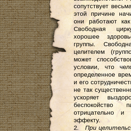
сопутствует весьм
этой причине нач
они работают как
Свободная цирк
хорошее здоровь
группы. Свобод
целителем (груп
может способство
условии, что чел
определенное вре
и его сотрудничест
не так существенн
ускоряет выздор
беспокойство 
отрицательно и 
эффекту.
2
. При целитель