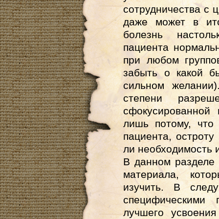
сотрудничества с 
даже может в ито
болезнь настоль
пациента нормаль
при любом группо
забыть о какой б
сильном желании
степени разреш
сфокусированной
лишь потому, что
пациента, остроту 
ли необходимость 
В данном разделе
материала, кото
изучить. В след
специфическими 
лучшего усвоения