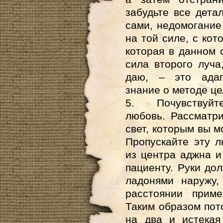
забудьте все детал
сами, недомогание
на той силе, с кот
которая в данном 
сила второго луча
даю, – это адап
знание о методе це
5. Почувствуйте,
любовь. Рассматр
свет, которым вы м
Пропускайте эту 
из центра аджна и
пациенту. Руки до
ладонями наружу,
расстоянии прим
Таким образом пот
на два и истекая