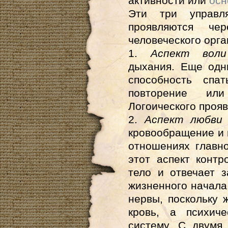
активности или
осн
Эти три управл
проявляются че
человеческого орга
1.
Аспект во
дыхания. Еще одн
способность спа
повторение ил
Логоического прояв
2.
Аспект любв
кровообращение и 
отношениях главно
этот аспект конт
тело и отвечает 
жизненного начала.
нервы, поскольку 
кровь, а психич
систему. С двумя