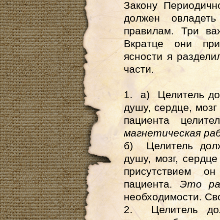
Закону Периодичн
должен овладеть
правилам. Три ва
Вкратце они при
ясности я раздели
части.
1. а) Целитель до
душу, сердце, мозг
пациента целит
магнетическая ра
б) Целитель долж
душу, мозг, сердц
присутствием о
пациента.
Это ра
необходимости. Св
2. Целитель дол