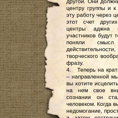
другой. Они должн
центру группы и к
эту работу через ц
этот счет други
центры аджна 
участников будут 
поняли смысл
действительно
творческого вооб
фразу.
4. Теперь на крат
– направленной мы
вы хотите исцелить
на нем свое вн
сознании он ст
человеком. Когда в
недомогание, прост
а затем отстран