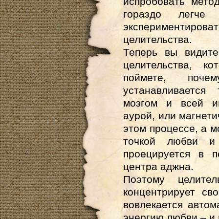
испробовать мето
гораздо легче
экспериментирова
целительства.
Теперь вы видите
целительства, к
поймете, поч
устанавливается
мозгом и всей и
аурой, или магнети
этом процессе, а м
точкой любви и 
проецируется в п
центра аджна.
Поэтому целите
концентрирует св
вовлекается автома
энергию любви – и 