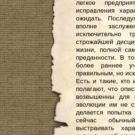
легкое предпри
исправления хара
ожидать. Последу
вполне заслуже
исключительно т
строжайшей дисци
жизни, полной са
преданности. В т
более раннее уч
правильным, но ис
Есть и такие, кто
полагают, что оп
возвышенны для 
эволюции им не с
делается попытка
сейчас обычны
выстраивать хар