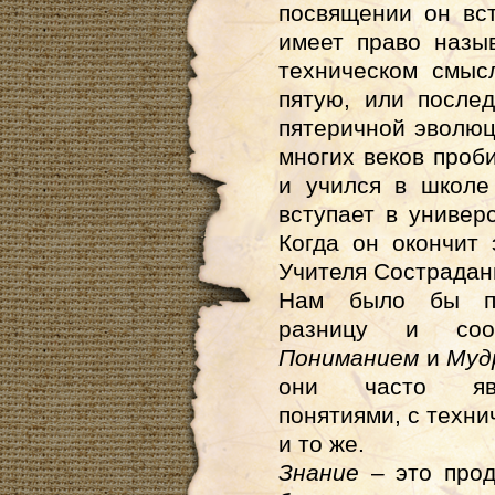
посвящении он вс
имеет право назы
техническом смыс
пятую, или посл
пятеричной эволюци
многих веков проб
и учился в школе
вступает в универ
Когда он окончит 
Учителя Сострадан
Нам было бы по
разницу и со
Пониманием
и
Муд
они часто явл
понятиями, с техни
и то же.
Знание
– это прод