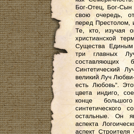
Бог-Отец, Бог-Сын 
свою очередь, о
перед Престолом, 
Те, кто, изучая 
христианской тер
Существа Единым
три главных Л
составляющих б
Синтетический Лу
великий Луч Любви-
есть Любовь”. Эт
цвета индиго, с
конце большог
синтетического с
остальные. Он я
аспекта Логоическ
аспект Строителя