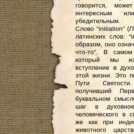
говорится, може
интересным и
убедительным.
Слово “initiation” (
П
латинских слов: “i
образом, оно означ
что-то”. В само
который мы из
вступление в дух
этой жизни. Это 
Пути Святости.
получивший Пер
буквальном смысл
шаг в духовно
человеческого в с
же как при инди
животного царст