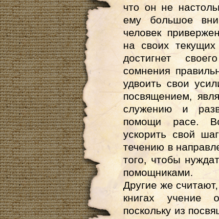
что он не настоль
ему большое вни
человек приверже
на своих текущих
достигнет своег
сомнения правильн
удвоить свои усил
посвящением, явл
служению и разв
помощи расе. Во
ускорить свой ша
течению в направле
того, чтобы нужда
помощниками.
Другие же считают,
книгах учение
поскольку из посв