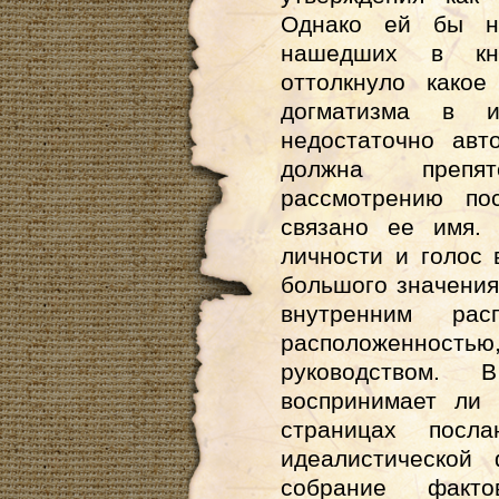
Однако ей бы не
нашедших в кн
оттолкнуло како
догматизма в и
недостаточно авт
должна препятс
рассмотрению по
связано ее имя
личности и голос
большого значения.
внутренним рас
расположеннос
руководством.
воспринимает ли 
страницах посл
идеалистической
собрание фак