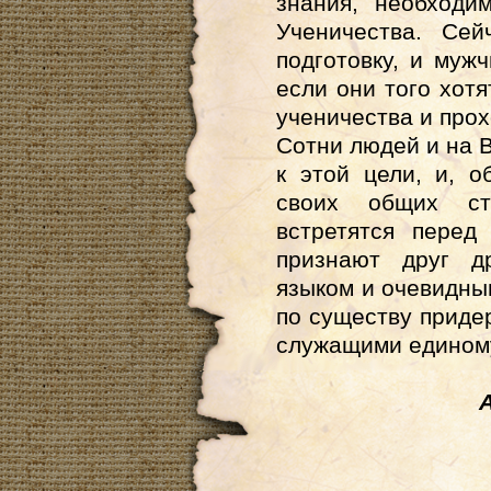
знания, необходи
Ученичества. Се
подготовку, и му
если они того хотя
ученичества и про
Сотни людей и на В
к этой цели, и, 
своих общих ст
встретятся перед
признают друг д
языком и очевидны
по существу прид
служащими единому