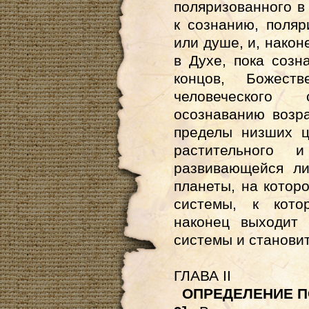
поляризованного в 
к сознанию, поляр
или душе, и, након
в Духе, пока созн
концов, Божест
человеческого
осознаванию возра
пределы низших ц
растительного
развивающейся ли
планеты, на которо
системы, к кото
наконец выходит
системы и станови
ГЛАВА II
ОПРЕДЕЛЕНИЕ 