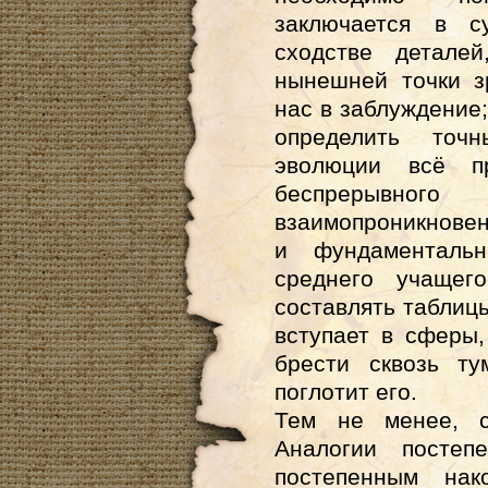
заключается в с
сходстве детале
нынешней точки з
нас в заблуждение
определить точ
эволюции всё пр
беспрерывно
взаимопроникнове
и фундаменталь
среднего учащег
составлять таблицы
вступает в сферы
брести сквозь ту
поглотит его.
Тем не менее, с
Аналогии постеп
постепенным нак