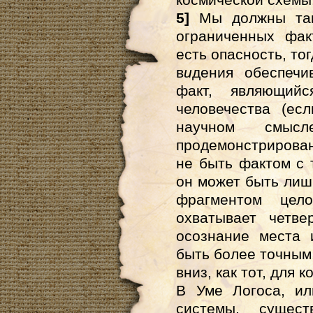
5]
Мы должны такж
ограниченных фак
есть опасность, то
в
и
дения обеспечи
факт, являющий
человечества (ес
научном смыс
продемонстрирован
не быть фактом с 
он может быть лиш
фрагментом цел
охватывает четве
осознание места 
быть более точным,
вниз, как тот, для к
В Уме Логоса, и
системы, сущест