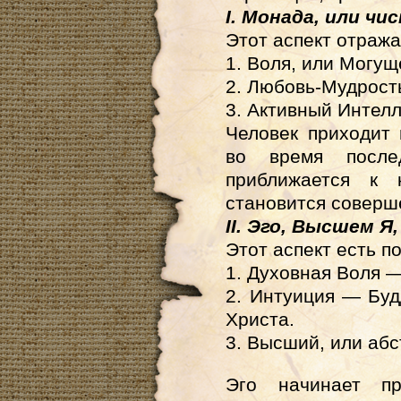
I. Монада, или чи
Этот аспект отража
1. Воля, или Могу
2. Любовь-Мудрост
3. Активный Интелл
Человек приходит
во время после
приближается к 
становится соверш
II. Эго, Высшем 
Этот аспект есть п
1. Духовная Воля 
2. Интуиция — Буд
Христа.
3. Высший, или аб
Эго начинает пр