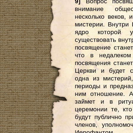
9]
Вопрос посвящ
внимание общес
несколько веков, 
мистерии. Внутри 
ядро которой 
существовать внутр
посвящение станет
что в недалеком
посвящения стане
Церкви и будет с
одна из мистерий
периоды и предназ
ним отношение. А
займет и в риту
церемонии те, кт
будут публично п
членов, уполном
Иерофантом.