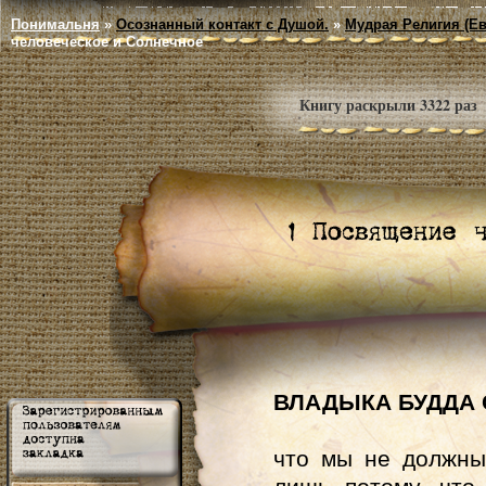
Понимальня
»
Осознанный контакт с Душой.
»
Мудрая Религия (Ев
человеческое и Солнечное
Книгу раскрыли 3322 раз
ВЛАДЫКА БУДДА 
что мы не должны