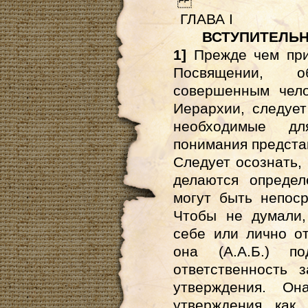
ГЛАВА I
ВСТУПИТЕЛЬНЫ
1]
Прежде чем при
Посвящении, 
совершенным чело
Иерархии, следует
необходимые д
понимания предста
Следует осознать, 
делаются определ
могут быть непос
Чтобы не думали,
себе или лично о
она (А.А.Б.) п
ответственность 
утверждения. Он
утверждения как