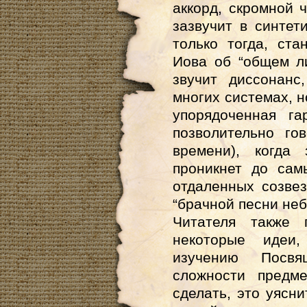
аккорд, скромной 
зазвучит в синтет
только тогда, ст
Иова об “общем л
звучит диссонанс
многих системах, н
упорядоченная га
позволительно го
времени), когда
проникнет до сам
отдаленных созвез
“брачной песни неб
Читателя также 
некоторые идеи
изучению Посвя
сложности предм
сделать, это уясн