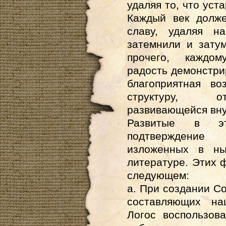
удаляя то, что уст
Каждый век долже
славу, удаляя н
затемнили и зату
прочего, каждом
радость демонстри
благоприятная во
структуру, о
развивающейся вну
Развитые в э
подтверждение
изложенных в ны
литературе. Этих ф
следующем:
а. При создании С
составляющих на
Логос воспользов