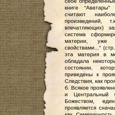
себе определенные
книге “Аватары”
считают наиб
произведений, 
впечатляющих) за
система сформир
материи, уже 
свойствами...” (ст
эта материя в м
обладала некотор
состоянии, кот
приведены к про
Следствия, как про
б. Всякое проявлен
и Центральный 
Божеством, еди
проявляется снача
как Семеричность