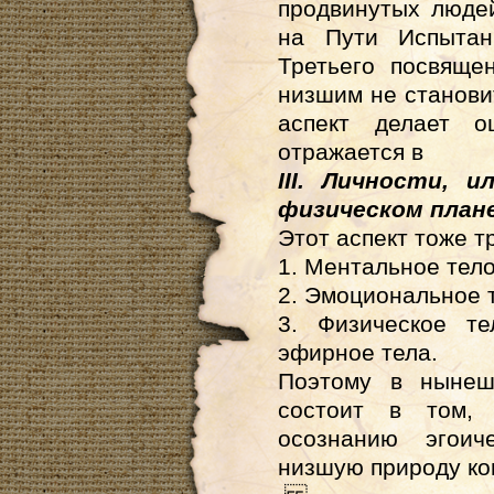
продвинутых люде
на Пути Испытан
Третьего посвяще
низшим не станов
аспект делает о
отражается в
III. Личности, 
физическом плане
Этот аспект тоже т
1. Ментальное тел
2. Эмоциональное 
3. Физическое т
эфирное тела.
Поэтому в нынеш
состоит в том, 
осознанию эгоич
низшую природу ко