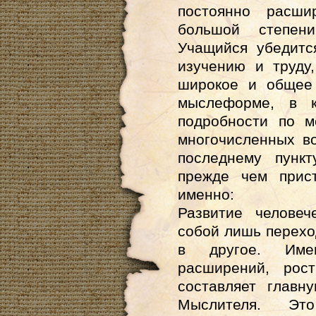
постоянно расши
большой степен
Учащийся убедитс
изучению и труду
широкое и общее 
мыслеформе, в к
подробности по м
многочисленных в
последнему пункт
прежде чем прис
именно:
Развитие человеч
собой лишь перехо
в другое. Име
расширений, рос
составляет главн
Мыслителя. Эт