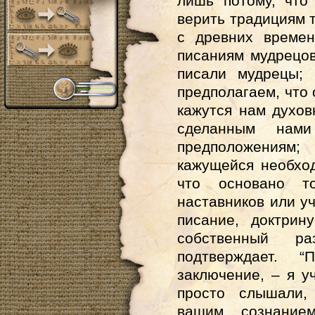
лишь потому, что
верить традициям т
с древних времен
писаниям мудрецов
писали мудрецы;
предполагаем, что 
кажутся нам духов
сделанным нам
предположениям;
кажущейся необход
что основано т
наставников или у
писание, доктрин
собственный р
подтверждает. 
заключение, – я у
просто слышали,
вашим сознанием