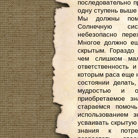
последовательно п
одну ступень выше
Мы должны помн
Солнечную сис
небезопасно пере
Многое должно ещ
скрытым. Гораздо
чем слишком мал
ответственность 
которым раса еще н
состоянии делать
мудростью и ос
приобретаемое з
стараемся помоч
использованием з
усваивать скрытую
знания к потре