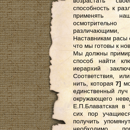
возрастать св
способность к ра
применять на
осмотрительн
различающими
Наставникам расы 
что мы готовы к но
Мы должны примир
способ найти кл
иерархий заклю
Соответствия, ил
нить, которая
7]
мо
единственный луч 
окружающего неве
Е.П.Блаватская в 
сих пор учащиес
получить упомяну
необходимо по