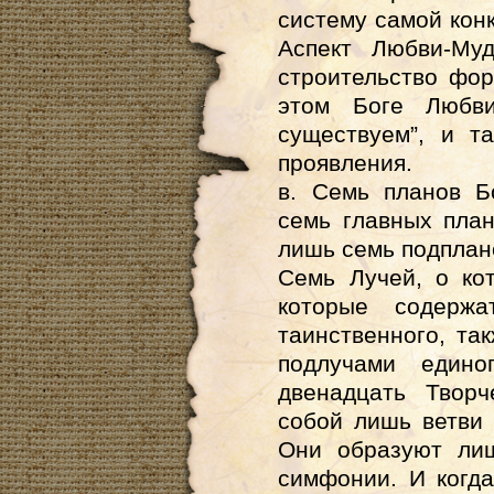
систему самой конк
Аспект Любви-Муд
строительство форм
этом Боге Любв
существуем”, и т
проявления.
в. Семь планов Б
семь главных пла
лишь семь подплан
Семь Лучей, о ко
которые содержа
таинственного, та
подлучами едино
двенадцать Творч
собой лишь ветви
Они образуют лиш
симфонии. И когд