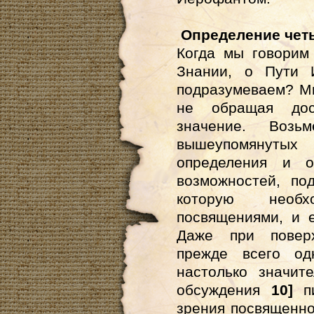
Определение чет
Когда мы говорим
Знании, о Пути 
подразумеваем? Мы
не обращая дос
значение. Возь
вышеупомянут
определения и о
возможностей, по
которую необ
посвящениями, и е
Даже при поверх
прежде всего од
настолько значит
обсуждения
10]
пи
зрения посвященног