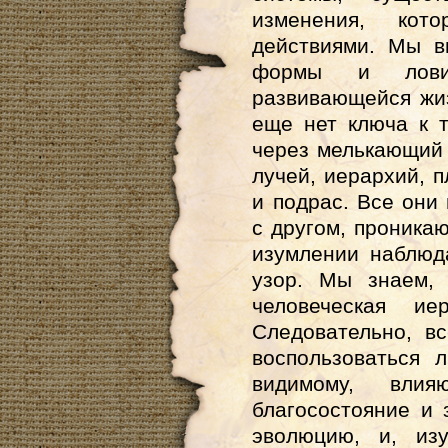
изменения, кот
действиями. Мы 
формы и ловим
развивающейся жиз
еще нет ключа к т
через мелькающий 
лучей, иерархий, п
и подрас. Все они
с другом, проникаю
изумлении наблюд
узор. Мы знаем, 
человеческая ие
Следовательно, в
воспользоваться 
видимому, вли
благосостояние и
эволюцию, и, из