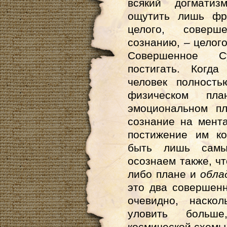
всякий догмати
ощутить лишь фра
целого, соверш
сознанию, – целог
Совершенное С
постигать. Когд
человек полность
физическом пл
эмоциональном пл
сознание на мента
постижение им к
быть лишь самы
осознаем также, ч
либо плане и
обла
это два совершенн
очевидно, наско
уловить больш
космической схемы