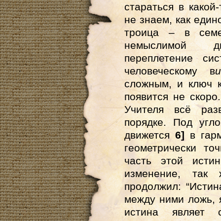
стараться в какой
не знаем, как един
троица – в сем
немыслимой ди
переплетение си
человеческому в
сложным, и ключ к
появится не скоро
Учителя всё раз
порядке. Под угл
движется
6]
в гарм
геометрически то
часть этой истин
изменение, так 
продолжил: “Истин
между ними ложь, 
истина являет с