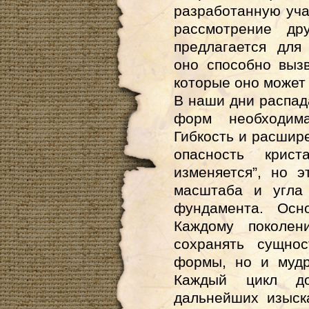
разработанную уч
рассмотрение др
предлагается для
оно способно вызв
которые оно может
В наши дни распад
форм необходима
Гибкость и расшир
опасность крист
изменяется”, но 
масштаба и угла
фундамента. Осн
Каждому поколен
сохранять сущно
формы, но и мудр
Каждый цикл до
дальнейших изыск