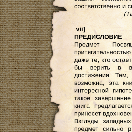
соответственно и с
(Т
vii
]
ПРЕДИСЛОВИЕ
Предмет Посвя
притягательность
даже те, кто остае
бы верить в во
достижения. Тем,
возможна, эта кн
интересной гипот
такое завершение
книга предлагает
принесет вдохнове
Взгляды западны
предмет сильно р