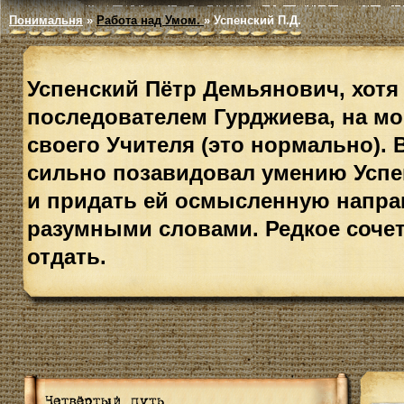
Понимальня
»
Работа над Умом.
»
Успенский П.Д.
Успенский Пётр Демьянович, хотя 
последователем Гурджиева, на мо
своего Учителя (это нормально). 
сильно позавидовал умению Успен
и придать ей осмысленную направ
разумными словами. Редкое соче
отдать.