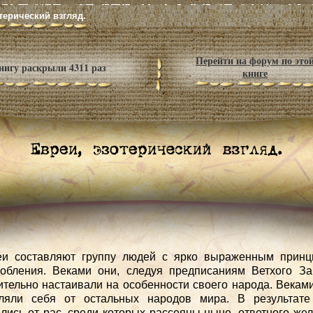
терический взгляд.
Перейти на форум по это
нигу раскрыли 4311 раз
книге
еи составляют группу людей с ярко выраженным принц
обления. Веками они, следуя предписаниям Ветхого За
тельно настаивали на особенности своего народа. Векам
еляли себя от остальных народов мира. В результате
лись от рас, среди которых рассеяны ныне, ответного же