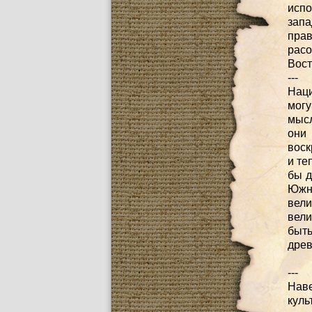
испо
запа
прав
расо
Вост
---
Нац
мог
мысл
они
воск
и те
бы д
Южн
вели
вели
быть
древ
---
Наве
кул