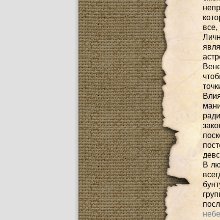
неп
кото
все,
Личн
явл
астр
Вене
что
точ
Вли
мани
ради
зако
поск
пост
девс
В лю
всег
бунт
груп
посл
небе