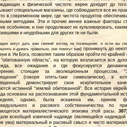
ждающих к физической чистоте; евреи доходят до того
ывают специальные магазины, где соблюдаются все их пра
это в современном мире, где чистота продуктов обеспечив
ными методами. Эти и прочие менее важные факторы с
ев особняком, и они продолжают их культивировать, каки
ревшими и неудобными для других те ни были.
 идеи могут дать вам свежий взгляд на посвящение, и если вы см
проникнуть до неко
шлять и думать правильно, они помогут вам]
ени в Ум Бога, позволяя таким образом пройти по крайней
 “обетованную область”, на которую возлагается вся дух
ежда, все ожидание и где фокусируется динамиче
ерение, стоящие за эволюционным процессом. “
вящения” (говоря опять-таки символически), в кот
вященный демонстрирует свое искупительное качес
ются истинной “землей обетованной”. Вся история еврей
да основана на распознавании этой фундаментальной ис
ледняя, однако, была искажена им, приняв ф
ивидуального и расового собственничества по при
ающегося материалистического эгоизма этой расы.
387
али всеобщей извечной надежде (являющейся надеждой
в ума) материальный и расовый смысл и чисто материа