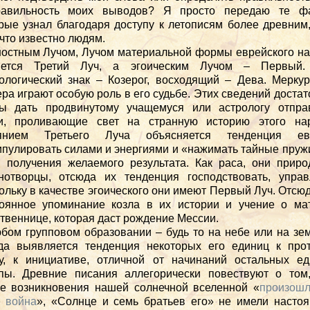
равильность моих выводов? Я просто передаю те фа
рые узнал благодаря доступу к летописям более древним
 что известно людям.
остным Лучом, Лучом материальной формы еврейского н
яется Третий Луч, а эгоическим Лучом – Первый.
ологический знак – Козерог, восходящий – Дева. Мерку
ра играют особую роль в его судьбе. Этих сведений достат
бы дать продвинутому учащемуся или астрологу отпра
ки, проливающие свет на странную историю этого нар
янием Третьего Луча объясняется тенденция ев
пулировать силами и энергиями и «нажимать тайные пру
 получения желаемого результата. Как раса, они прир
нотворцы, отсюда их тенденция господствовать, управ
ольку в качестве эгоического они имеют Первый Луч. Отсю
оянное упоминание козла в их истории и учение о ма
твеннице, которая даст рождение Мессии.
бом групповом образовании – будь то на небе или на зе
да выявляется тенденция некоторых его единиц к прот
у, к инициативе, отличной от начинаний остальных е
пы. Древние писания аллегорически повествуют о том
е возникновения нашей солнечной вселенной «
произошл
 война
»
, «Солнце и семь братьев его» не имели насто