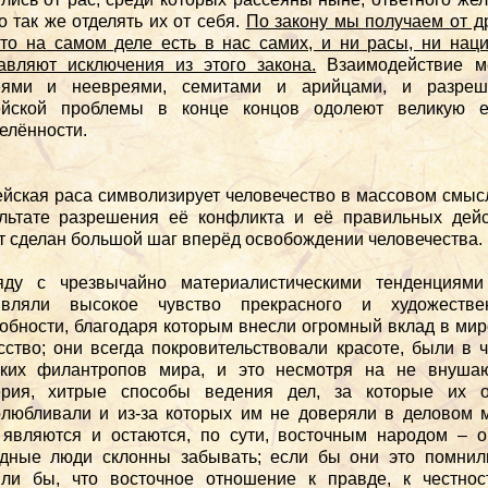
о так же отделять их от себя.
По закону мы получаем от д
что на самом деле есть в нас самих, и ни расы, ни нац
авляют исключения из этого закона.
Взаимодействие м
еями и неевреями, семитами и арийцами, и разреш
ейской проблемы в конце концов одолеют великую е
елённости.
йская раса символизирует человечество в массовом смыс
льтате разрешения её конфликта и её правильных дей
т сделан большой шаг вперёд освобождении человечества.
яду с чрезвычайно материалистическими тенденциями
являли высокое чувство прекрасного и художестве
обности, благодаря которым внесли огромный вклад в ми
сство; они всегда покровительствовали красоте, были в 
иких филантропов мира, и это несмотря на не внуша
ерия, хитрые способы ведения дел, за которые их о
любливали и из-за которых им не доверяли в деловом 
являются и остаются, по сути, восточным народом – 
дные люди склонны забывать; если бы они это помнил
ли бы, что восточное отношение к правде, к честнос