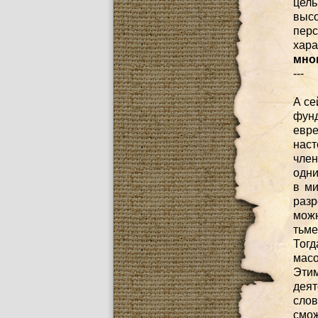
цель
выс
пер
хара
мно
---
А се
фунд
евр
нас
член
одни
в ми
разр
можн
тьме
Тогд
масо
Эти
деят
слов
смож