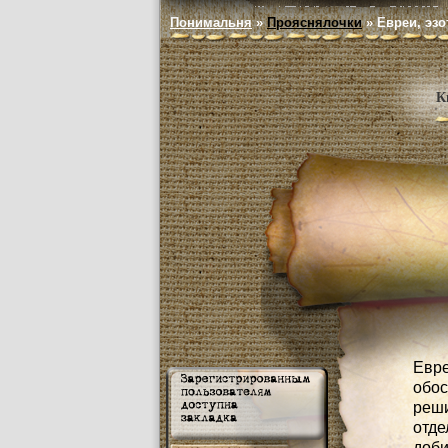
Понимальня
»
Прояснялочки
»
Евреи, эзо
К
Евр
обос
реши
отд
доби