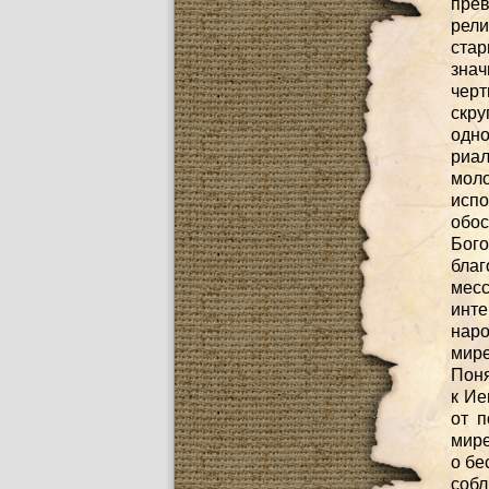
прев
рели
ста
знач
чер
скру
одн
риал
моло
исп
обос
Бог
благ
месс
инте
наро
мире
Поня
к Ие
от п
мире
о бе
соб