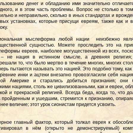
льзованию денег и обладанию ими значительно отличает
дного, и в этом часть проблемы. Вопрос не столько в том
ильно и неправильно, сколько в иных стандартах и врожд
вых установках, которые присущи евреям, также как и 
оку.
иональная мыслеформа любой нации неизбежно явля
ущественной сущностью. Можете проследить это на при
еформы евреев, наиболее могущественной из всех, поск
 – не нация в истинном смысле, а древняя религия;
решали то, что было мертво в течение многих, многих стол
перь пытаются называть это нацией. Это подобно тому, как
ревние инки и ацтеки внезапно провозгласили себя наци
ой Америке и старались добиться признания; они 
кими нациями, столь же цивилизованными, как и евреи, об
кой и прекрасной религией. Всегда беда, когда то, что д
 пройденным и ушедшим, стремится к признанию, опирая
нее величие; этот урок сионистам придется усвоить.
рное главный фактор, который толкал еврея к обособл
ьтивировал в нём (открыто не демонстрируемый) комп