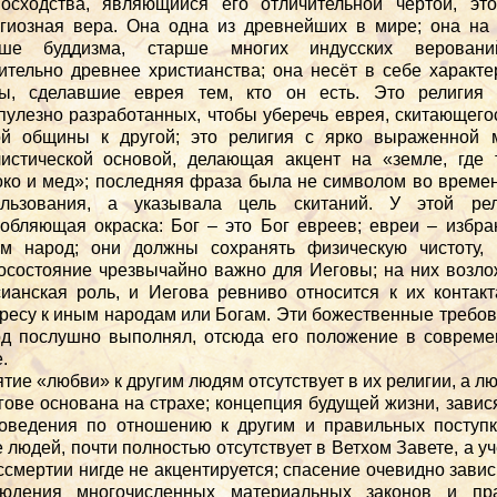
осходства, являющийся его отличительной чертой, эт
гиозная вера. Она одна из древнейших в мире; она на
рше буддизма, старше многих индусских верован
ительно древнее христианства; она несёт в себе характ
ты, сделавшие еврея тем, кто он есть. Это религия т
пулезно разработанных, чтобы уберечь еврея, скитающего
ой общины к другой; это религия с ярко выраженной м
истической основой, делающая акцент на «земле, где 
ко и мед»; последняя фраза была не символом во време
ользования, а указывала цель скитаний. У этой рел
обляющая окраска: Бог – это Бог евреев; евреи – избр
ом народ; они должны сохранять физическую чистоту, 
осостояние чрезвычайно важно для Иеговы; на них возл
ианская роль, и Иегова ревниво относится к их контак
ресу к иным народам или Богам. Эти божественные требо
д послушно выполнял, отсюда его положение в соврем
.
тие «любви» к другим людям отсутствует в их религии, а л
гове основана на страхе; концепция будущей жизни, зави
оведения по отношению к другим и правильных поступ
 людей, почти полностью отсутствует в Ветхом Завете, а у
ссмертии нигде не акцентируется; спасение очевидно завис
людения многочисленных материальных законов и пра