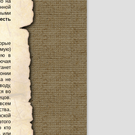
но на
нной
выми
есть
торые
емую)
ую в
ючая
танет
монии
на не
воду,
ся во
ецов.
 всем
ства.
ской
этого
о кто
ь или