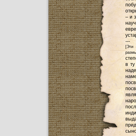
побу
откр
– и 
науч
евре
уста
---
[Эти
размы
степ
в ту
над
нам
пос
пос
явля
наро
пос
инд
выд
прид
сыно