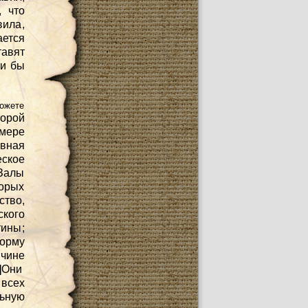
, что
вила,
ается
тавят
ми бы
ожете
торой
 мере
овная
ское
Залы
орых
тво,
ского
тины;
орму
чине
]
Они
 всех
льную