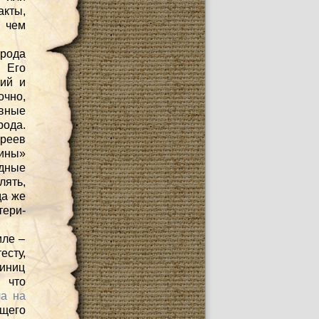
кты,
, чем
арода
 Его
рий и
очно,
вные
ода.
реев
жины»
одные
лять,
да же
тери-
мле –
есту,
диниц
, что
а на
ящего