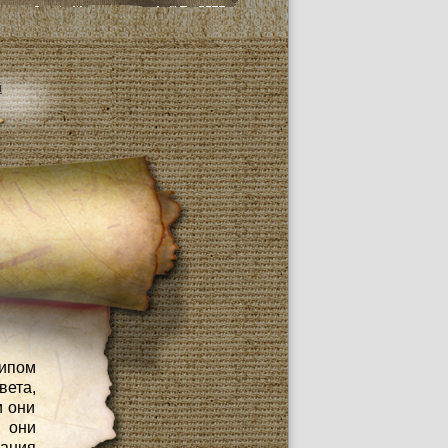
й
ипом
вета,
и они
 они
лания