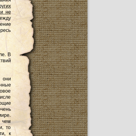
ругих
ии не
ежду
ение
ресь
ле. В
ствий
 они
нные
ровое
числе
ющие
чень
мире.
о чем
и, то
ти, к