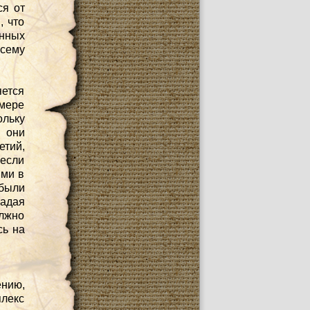
ся от
, что
енных
всему
ется
мере
ольку
 они
етий,
 если
ями в
были
ладая
олжно
сь на
ению,
лекс