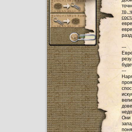
точн
то, 
сост
евр
евр
разд
---
Евре
резу
буде
---
Нар
про
спос
иску
вел
дов
недо
Они 
запа
поня