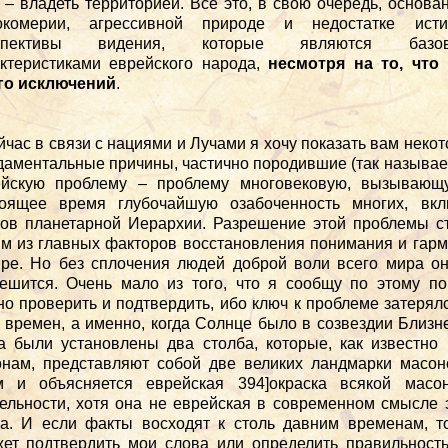
 – владеть территорией. Все это, в свою очередь, основа
окомерии, агрессивной природе и недостатке исти
спективы видения, которые являются базо
ктеристиками еврейского народа,
несмотря на то, что 
го исключений
.
йчас в связи с нациями и Лучами я хочу показать вам неко
аментальные причины, частично породившие (так называ
ейскую проблему – проблему многовековую, вызывающ
тоящее время глубочайшую озабоченность многих, вкл
ов планетарной Иерархии. Разрешение этой проблемы с
м из главных факторов восстановления понимания и гар
ре. Но без сплочения людей доброй воли всего мира о
ешится. Очень мало из того, что я сообщу по этому по
о проверить и подтвердить, ибо ключ к проблеме затерял
 времен, а именно, когда Солнце было в созвездии Близн
а были установлены два столба, которые, как известно
нам, представляют собой две великих ландмарки масон
м и объясняется еврейская 394]окраска всякой масон
ельности, хотя она не еврейская в современном смысле 
а. И если факты восходят к столь давним временам, т
ет подтвердить мои слова или определить правильност