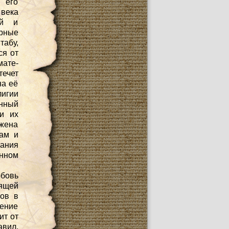
о его
 века
ий и
ерные
абу,
ся от
ате-
течет
на её
игии
анный
и их
ожена
там и
вания
енном
юбовь
сящей
ков в
чение
ит от
вил,