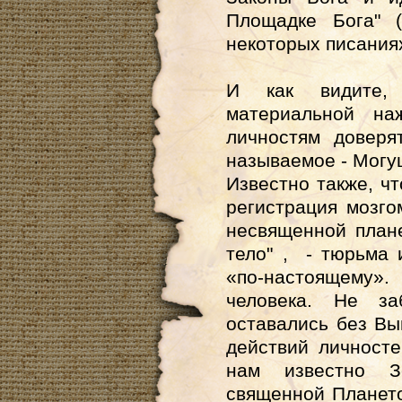
Площадке Бога" 
некоторых писаниях
И как видите,
материальной на
личностям доверя
называемое - Могу
Известно также, чт
регистрация мозго
несвященной планет
тело" , - тюрьма 
«по-настоящему».
человека. Не з
оставались без Вы
действий личносте
нам известно З
священной Планет