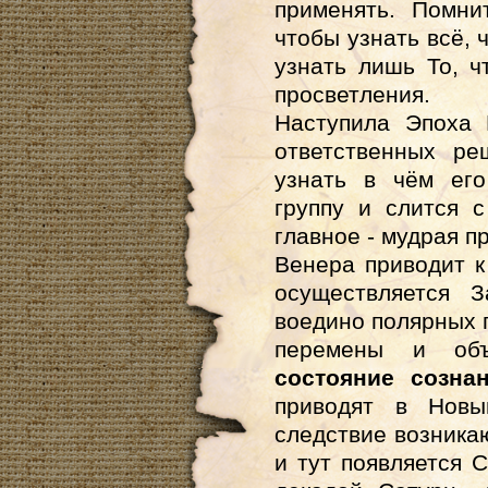
применять.
По­мни
чтобы узнать всё, 
узнать лишь То, 
просветления.
Наступила Эпоха 
ответственных ре
узнать в чём его
группу и слится с
главное - мудрая п
Венера приводит к
осуществляется 
воедино полярных 
перемены и об
состояние созна
приводят в Нов
следствие возника
и тут появляется 