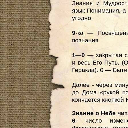
Знания и Мудрос
язык Понимания, а 
угодно.
9
-ка — Посвящени
познания
1
—
0
— закрытая с
и весь Его Путь. (
Геракла). 0 — Быт
Далее - через мин
до Дома
«рукой по
кончается кнопкой
Знание о Небе чи
6
- число измен
физического, эмоц