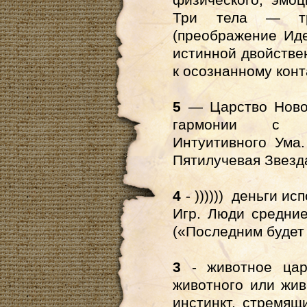
Три тела — тр
(преображение Ид
истинной двойстве
к осознанному конт
5
— Царство Новог
гармонии с м
Интуитивного Ума
Пятилучевая Звезд
4
- )))))) деньги ис
Игр. Люди средние
(
«
Последним будет
3
- животное ца
животного или жив
инстинкт, стремящ