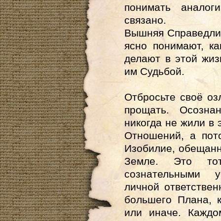
понимать аналог
связано.
Вышняя Справедлив
ясно понимают, ка
делают в этой жиз
им Судьбой.
Отбросьте своё о
прощать. Осозна
никогда не жили в
Отношений, а пот
Изобилие, обещан
Земле. Это то
сознательными 
личной ответствен
большего Плана, 
или иначе. Каждо