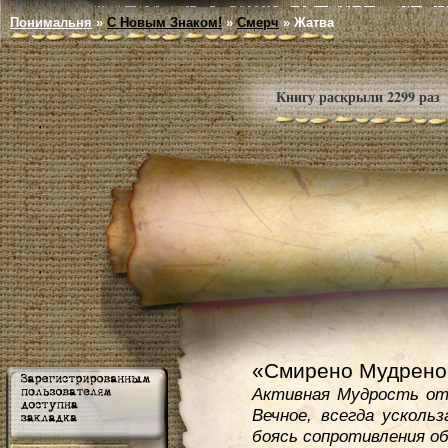
Понимальня
»
С Новым Знаком!
»
Смерч
»
Жатва
Книгу раскрыли 2299 раз
«Смирено Мудрено 
Активная Мудрость от
Вечное, всегда усколь
боясь сопротивления о