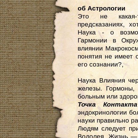
об Астрологии
Это не какая-
предсказаниях, х
Наука - о возмо
Гармонии в Окру
влиянии Макрокосм
понятия не имеет 
его сознании?,
Наука Влияния че
железы. Гормоны,
больным или здоро
Точка Контак
эндокринологии бо
науки правильно ра
Людям следует пр
Водолея. Жизнь — 