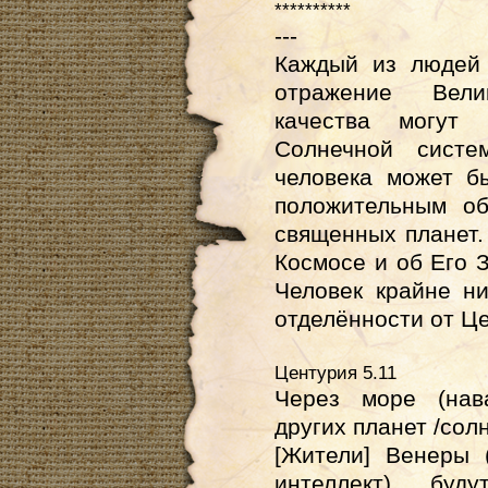
**********
---
Каждый из людей 
отражение Вели
качества могут
Солнечной систе
человека может б
положительным об
священных планет
Космосе и об Его 
Человек крайне ни
отделённости от Це
Центурия 5.11
Через море
(нав
других планет /сол
[Жители] Венеры
интеллект)
будут