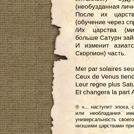
(необузданная личн
После их царств
(обучение через с
/Их царства
(м
больше Сатурн зай
И изменит азиат
Скорпион)
часть.
Mer par solaires se
Ceux de Venus tiendr
Leur regne plus Sat
Et changera la part 
® «... наступит эпоха,
или необладания ими
универсальность своег
низшими царствами при