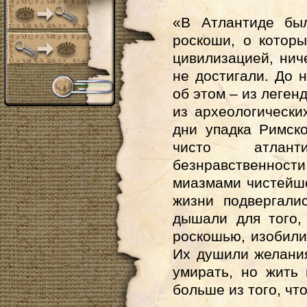
«В Атлантиде бы
роскоши, о котор
цивилизацией, нич
не достигали. До 
об этом – из леген
из археологически
дни упадка Римск
чисто атлант
безнравственно
миазмами чистейше
жизни подвергали
дышали для того,
роскошью, изобили
Их душили желания
умирать, но жить
больше из того, чт