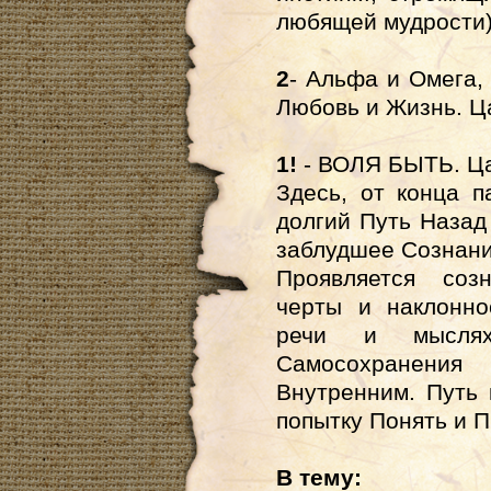
любящей мудрости)
2
- Альфа и Омега, 
Любовь и Жизнь. Ц
1!
- ВОЛЯ БЫТЬ. Ц
Здесь, от конца п
долгий Путь Наза
заблудшее Сознани
Проявляется соз
черты и наклонно
речи и мыслях
Самосохранения
Внутренним. Путь 
попытку Понять и П
В тему: