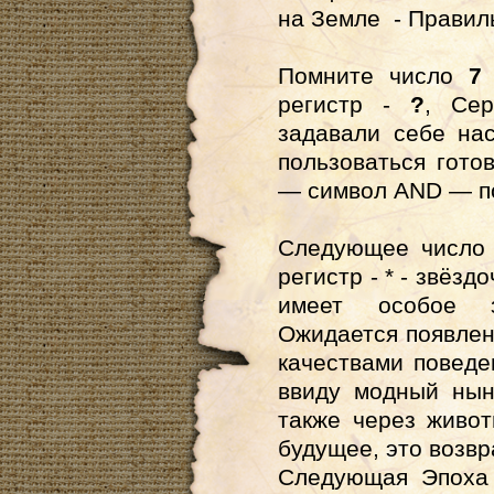
на Земле - Правил
Помните число
7
регистр -
?
, Сер
задавали себе на
пользоваться гот
— символ AND — п
Следующее числ
регистр - * - звёзд
имеет особое 
Ожидается появле
качествами поведе
ввиду модный ны
также через живот
будущее, это возвр
Следующая Эпоха