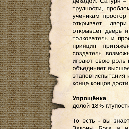
декадой. Сатурн – 
трудности, пробл
ученикам простор
открывает двер
открывает дверь 
толкователь и пр
принцип притяже
создатель возмож
играют свою роль 
объединяет высшее
этапов испытания 
конце концов дости
Упрощёнка
долой 18% глупост
То есть - вы знает
Законы Бога и и