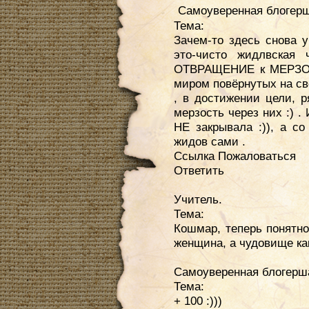
Самоуверенная блогерша
Тема:
Зачем-то здесь снова у
это-чисто жидлвская
ОТВРАЩЕНИЕ к МЕРЗОСТ
миром повёрнутых на св
, в достижении цели, 
мерзость через них :) . 
НЕ закрывала :)), а с
жидов сами .
Ссылка Пожаловаться
Ответить
Учитель.
Тема:
Кошмар, теперь понятно
женщина, а чудовище как
Самоуверенная блогерш
Тема:
+ 100 :)))