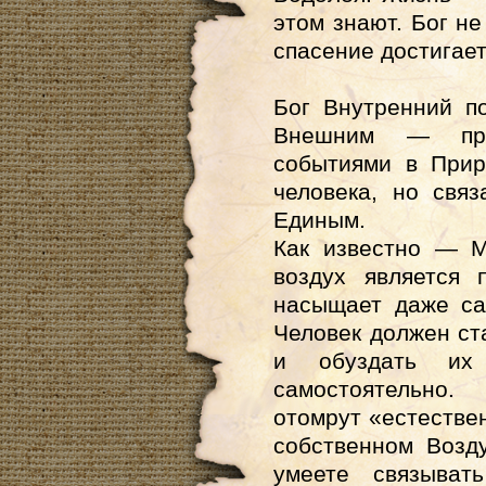
этом знают.
Бог не
спасение достигаетс
Бог Внутренний п
Внешним — пре
событиями в Прир
человека, но свя
Единым.
Как известно — М
воздух является 
насыщает даже са
Человек должен ст
и обуздать их
самостоятельно.
отомрут «естестве
собственном Возд
умеете связыват