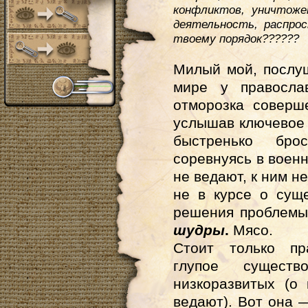
конфликтов, уничтоже
деятельность, распрос
твоему порядок??????
Милый мой, послуш
мире у правосла
отморозка соверш
услышав ключевое 
быстренько бро
соревнуясь в воен
не ведают, к ним н
не в курсе о сущ
решения проблемы
шудры
.
Мясо.
Стоит только пр
глупое сущест
низкоразвитых (о
ведают). Вот она