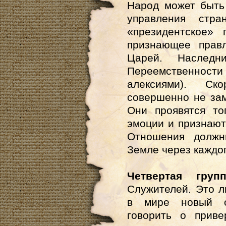
Народ может быть
управления стр
«президентское» 
признающее прав
Царей. Наследни
Переемственност
алексиями). С
совершенно не зам
Они проявятся то
эмоции и признают
Отношения должн
Земле через каждог
Четвертая групп
Служителей. Это 
в мире новый о
говорить о прив