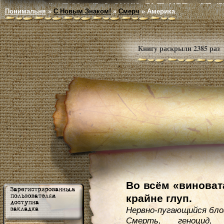
Понимальня
»
С Новым Знаком!
»
Смерч
»
Америка
Книгу раскрыли 2385 раз
Во всём «виноват
крайне глуп.
Нервно-пугающийся бло
Смерть, геноцид, 