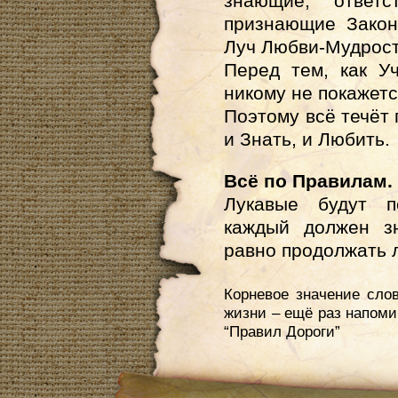
знающие, ответс
признающие Зако
Луч Любви-Мудрост
Перед тем, как У
никому не покажетс
Поэтому всё течёт 
и Знать, и Любить.
Всё по Правилам.
Лукавые будут п
каждый должен зн
равно продолжать 
Корневое значение сло
жизни – ещё раз напоми
“Правил Дороги”