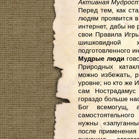
Активная Мудрост
Перед тем, как ст
людям проявится в
интернет, дабы не 
свои Правила Игры
шишковидной 
подготовленного ин
Мудрые люди
гово
Природных катак
можно избежать, 
уровне; но кто же 
сам Нострадамус
гораздо больше на
Бог всемогущ,
самостоятельного
нужны «запуганны
после применения