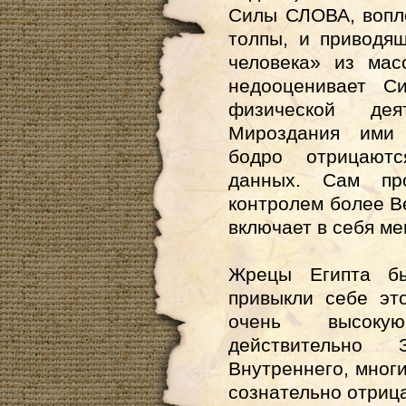
Силы СЛОВА, вопл
толпы, и приводя
человека» из мас
недооценивает С
физической дея
Мироздания ими
бодро отрицают
данных. Сам пр
контролем более В
включает в себя м
Жрецы Египта бы
привыкли себе это
очень высокую
действительн
Внутреннего, многи
сознательно отриц