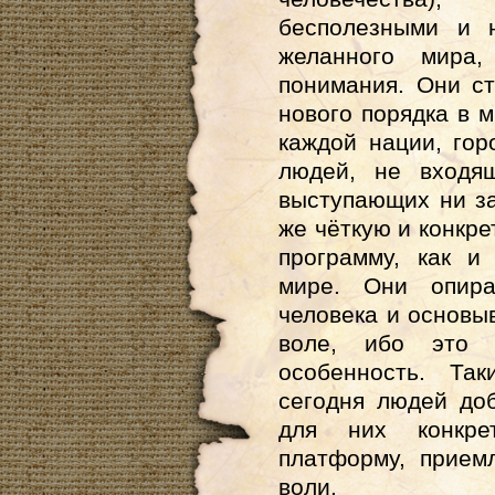
бесполезными и 
желанного мира,
понимания. Они с
нового порядка в м
каждой нации, гор
людей, не входя
выступающих ни за
же чёткую и конкр
программу, как и
мире. Они опира
человека и основы
воле, ибо это п
особенность. Та
сегодня людей до
для них конкре
платформу, прием
воли.