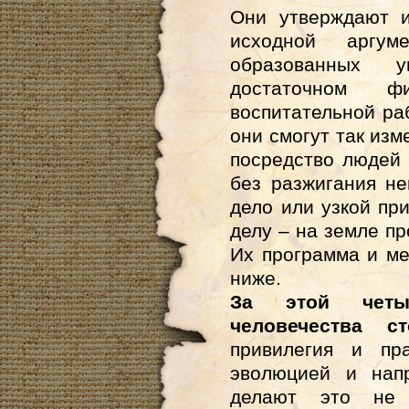
Они утверждают и
исходной аргу
образованных 
достаточном фи
воспитательной ра
они смогут так изм
посредство людей 
без разжигания не
дело или узкой пр
делу – на земле пр
Их программа и ме
ниже.
За этой четыр
человечества с
привилегия и пр
эволюцией и нап
делают это не 