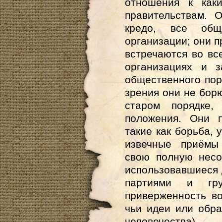
отношения к как
правительствам. 
кредо, все общ
организации; они п
встречаются во вс
организациях и 
общественного пор
зрения они не борю
старом порядке,
положения. Они п
такие как борьба, 
извечные приёмы
свою полную несо
использовавшиеся 
партиями и гру
приверженность во
чьи идеи или обр
человечества)