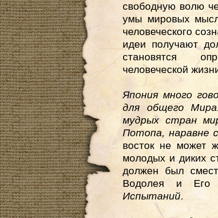
свободную волю че
умы мировых мысл
человеческого созн
идеи получают до
становятся о
человеческой жизн
Япония много гов
для общего Мира
мудрых стран ми
Потопа, наравне 
восток не может ж
молодых и диких с
должен был смест
Водолея и Его
Испытаний
.